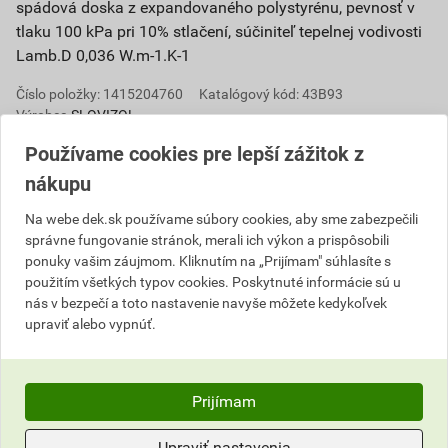
spádová doska z expandovaného polystyrénu, pevnosť v
tlaku 100 kPa pri 10% stlačení, súčiniteľ tepelnej vodivosti
Lamb.D 0,036 W.m-1.K-1
Číslo položky:
1415204760
Katalógový kód: 43B93
Výrobca
SLOVIZOL
Používame cookies pre lepší zážitok z
nákupu
Parametre
Na webe dek.sk používame súbory cookies, aby sme zabezpečili
správne fungovanie stránok, merali ich výkon a prispôsobili
súčiniteľ tepelnej vodivosti
0,036 W.m-1.K-1
ponuky vašim záujmom. Kliknutím na „Prijímam" súhlasíte s
použitím všetkých typov cookies. Poskytnuté informácie sú u
pevnosť v tlaku pri 10%
100 kPa
nás v bezpečí a toto nastavenie navyše môžete kedykoľvek
stlačení
upraviť alebo vypnúť.
Hodnotenie
Prijímam
Upraviť nastavenia