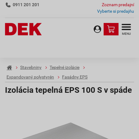
0911 201 201
Zoznam predajní
Vyberte si predajňu
MENU
Stavebniny
Tepelné izolácie
Expandovaný polystyrén
Fasádny EPS
Izolácia tepelná EPS 100 S v spáde