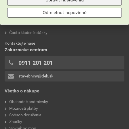
0,0
Odmietnuť nepovinné
Neviete si rady?
hodnotilo 0 užívateľov
Často kladené otázky
0x
Kontaktujte naše
0x
Zákaznícke centrum
0x
0x
0911 201 201
0x
stavebniny@dek.sk
Pridávať hodnotenie môže iba prihlásený užívateľ.
Všetko o nákupe
Obchodné podmienky
Možnosti platby
Spôsob doručenia
Značky
Slovník pojmov