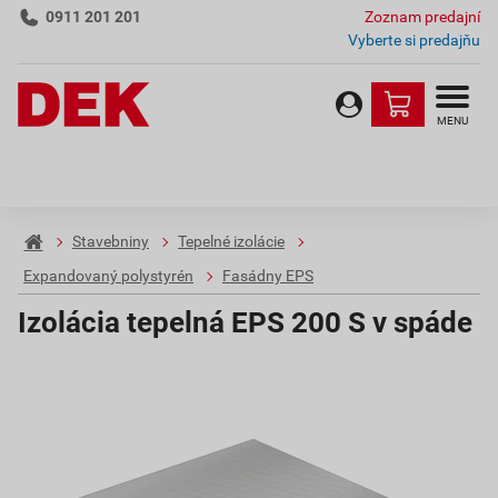
0911 201 201
Zoznam predajní
Vyberte si predajňu
MENU
Stavebniny
Tepelné izolácie
Expandovaný polystyrén
Fasádny EPS
Izolácia tepelná EPS 200 S v spáde