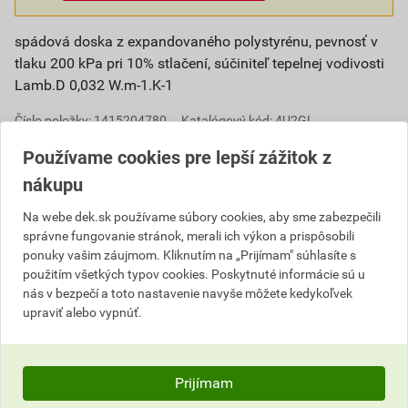
spádová doska z expandovaného polystyrénu, pevnosť v
tlaku 200 kPa pri 10% stlačení, súčiniteľ tepelnej vodivosti
Lamb.D 0,032 W.m-1.K-1
Číslo položky:
1415204780
Katalógový kód: 4U2GL
Výrobca
SLOVIZOL
Používame cookies pre lepší zážitok z
nákupu
Na webe dek.sk používame súbory cookies, aby sme zabezpečili
Parametre
správne fungovanie stránok, merali ich výkon a prispôsobili
ponuky vašim záujmom. Kliknutím na „Prijímam" súhlasíte s
súčiniteľ tepelnej vodivosti
0,032 W.m-1.K-1
použitím všetkých typov cookies. Poskytnuté informácie sú u
nás v bezpečí a toto nastavenie navyše môžete kedykoľvek
pevnosť v tlaku pri 10%
200 kPa
upraviť alebo vypnúť.
stlačení
Hodnotenie
Prijímam