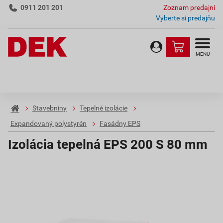
0911 201 201
Zoznam predajní
Vyberte si predajňu
MENU
Stavebniny
Tepelné izolácie
Expandovaný polystyrén
Fasádny EPS
Izolácia tepelná EPS 200 S 80 mm