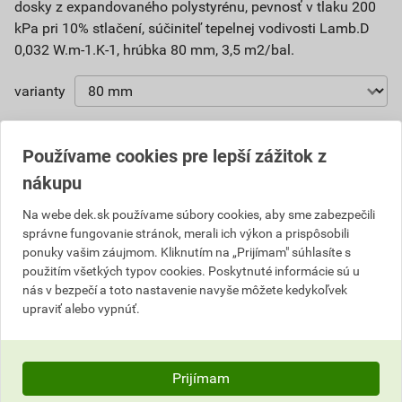
dosky z expandovaného polystyrénu, pevnosť v tlaku 200
kPa pri 10% stlačení, súčiniteľ tepelnej vodivosti Lamb.D
0,032 W.m-1.K-1, hrúbka 80 mm, 3,5 m2/bal.
varianty
Číslo položky:
1417125780
Katalógový kód: L6XRH
Výrobca
SLOVIZOL
Používame cookies pre lepší zážitok z
nákupu
Na webe dek.sk používame súbory cookies, aby sme zabezpečili
Upozornenie
správne fungovanie stránok, merali ich výkon a prispôsobili
ponuky vašim záujmom. Kliknutím na „Prijímam" súhlasíte s
použitím všetkých typov cookies. Poskytnuté informácie sú u
cena platná na vývoz do konca marca 2021, nutné
nás v bezpečí a toto nastavenie navyše môžete kedykoľvek
preveriť dostupnosť materiálu
upraviť alebo vypnúť.
Parametre
Prijímam
Hodnotenie
farba
biela