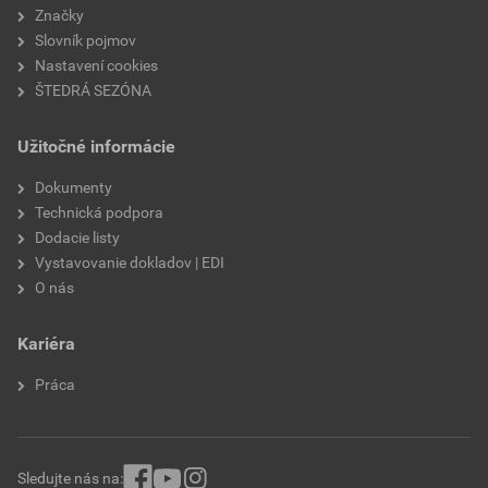
materiál
EPS - expandovaný
Značky
polystyrén
Slovník pojmov
Nastavení cookies
ŠTEDRÁ SEZÓNA
Užitočné informácie
Dokumenty
Technická podpora
Dodacie listy
Vystavovanie dokladov | EDI
O nás
Kariéra
Práca
Sledujte nás na: