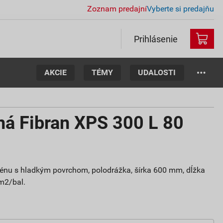
Zoznam predajní
Vyberte si predajňu
Prihlásenie
AKCIE
TÉMY
UDALOSTI
lná Fibran XPS 300 L 80
rénu s hladkým povrchom, polodrážka, šírka 600 mm, dĺžka
m2/bal.