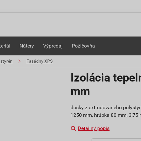
eriál
Nátery
Výpredaj
Požičovňa
styrén
Fasádny XPS
Izolácia tepe
mm
dosky z extrudovaného polysty
1250 mm, hrúbka 80 mm, 3,75 
Detailný popis