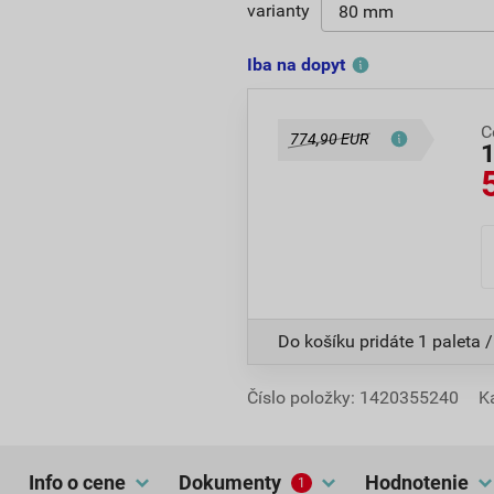
varianty
Iba na dopyt
C
774,90 EUR
Do košíku pridáte
1 paleta /
Číslo položky:
1420355240
K
Info o cene
dokumenty
hodnotenie
1