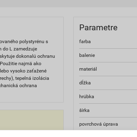
Parametre
dovaného polystyrénu s
farba
n do L zamedzuje
balenie
oskytuje dokonalú ochranu
 Použitie najmä ako
materiál
alebo vysoko zaťažené
rechy), tepelná izolácia
dĺžka
echanická ochrana
hrúbka
šírka
povrchová úprava