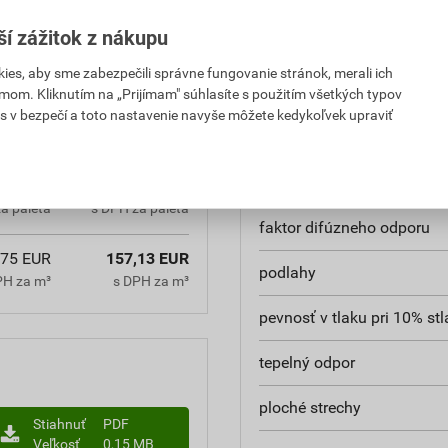
rozmery
ší zážitok z nákupu
hrana
es, aby sme zabezpečili správne fungovanie stránok, merali ich
reakcia na oheň
mom. Kliknutím na „Prijímam" súhlasíte s použitím všetkých typov
,90 EUR
565,68 EUR
s v bezpečí a toto nastavenie navyše môžete kedykoľvek upraviť
a paleta
s DPH za paleta
rozmery dosky
súčiniteľ tepelnej vodivosti
,50 EUR
581,18 EUR
a paleta
s DPH za paleta
faktor difúzneho odporu
,75 EUR
157,13 EUR
podlahy
PH za m³
s DPH za m³
pevnosť v tlaku pri 10% stl
tepelný odpor
ploché strechy
Stiahnuť
PDF
Veľkosť
0,15 MB