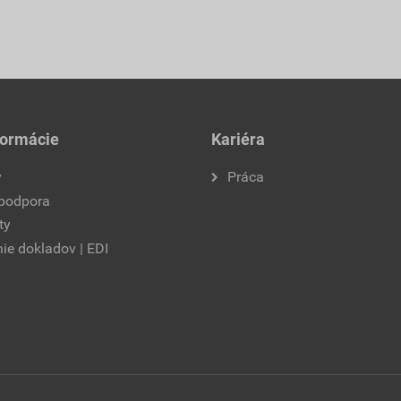
formácie
Kariéra
y
Práca
 podpora
ty
ie dokladov | EDI