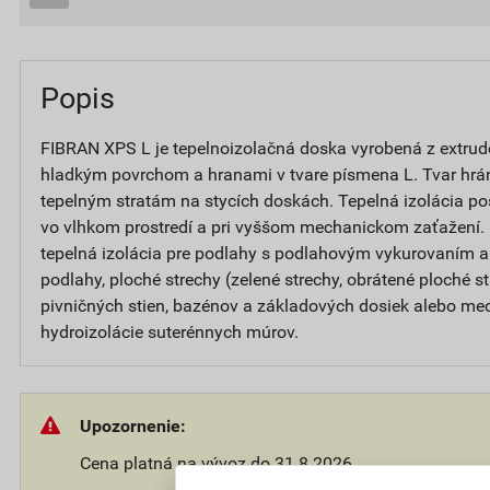
Popis
FIBRAN XPS L je tepelnoizolačná doska vyrobená z extru
hladkým povrchom a hranami v tvare písmena L. Tvar hrá
tepelným stratám na stycích doskách. Tepelná izolácia p
vo vlhkom prostredí a pri vyššom mechanickom zaťažení.
tepelná izolácia pre podlahy s podlahovým vykurovaním 
podlahy, ploché strechy (zelené strechy, obrátené ploché st
pivničných stien, bazénov a základových dosiek alebo m
hydroizolácie suterénnych múrov.
Upozornenie:
Cena platná na vývoz do 31.8.2026.