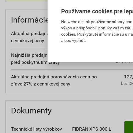
Používame cookies pre lep
Informácie o cene
Na webe dek.sk používame súbory cooki
výkon a prispôsobili ponuky vašim záuj
Aktuálna predajná cena po zľave 27% z
459
cookies. Poskytnuté informácie sú u ná
cenníkovej ceny
bez DPH z
alebo vypnúť.
Najnižšia predajná cena v období 30 dní
472
pred poskytnutím zľavy
bez DPH z
Aktuálna predajná porovnávacia cena po
127
zľave 27% z cenníkovej ceny
bez D
Dokumenty
Technické listy výrobkov
FIBRAN XPS 300 L