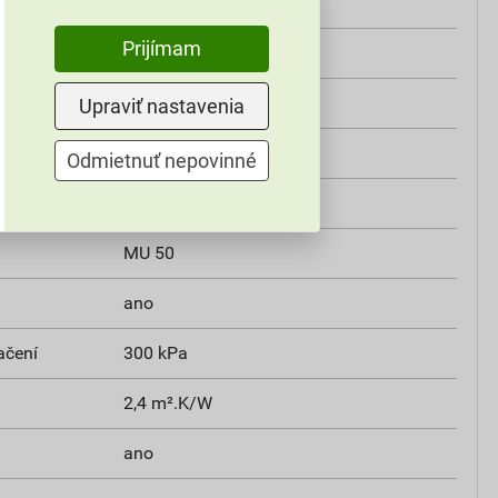
600×1250 mm
Prijímam
polo drážka
trieda E
Upraviť nastavenia
1250 x 600 mm
Odmietnuť nepovinné
0,033 W/m.K
MU 50
ano
ačení
300 kPa
2,4 m².K/W
ano