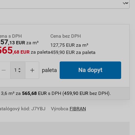
ena s DPH
Cena bez DPH
157
,13 EUR
za m³
127,75 EUR za m³
565
,68 EUR
za paleta
459,90 EUR za paleta
Na dopyt
paleta
 3,6 m³
za
565,68
EUR
s DPH (
459,90
EUR
bez DPH).
atalógový kód: J7YBJ
Výrobca
FIBRAN