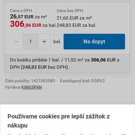
Cena s DPH
Cena bez DPH
26
,57 EUR
za m²
21,60 EUR za m²
306
,06 EUR
za bal.
248,83 EUR za bal.
bal.
Na dopyt
Do košíku pridáte
1 bal. / 11,52 m²
za
306,06
EUR
s
DPH (
248,83
EUR
bez DPH).
Číslo položky:
1421002085
Katalógový kód: GGRV2
Výrobca
KINGSPAN
Popis
Používame cookies pre lepší zážitok z
nákupu
Kingspan Therma TR26 je izolačná doska, ktorej jadro