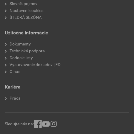
súčiniteľ tepelnej vodivosti
0,022 W/mK
Slovník pojmov
Nastavení cookies
fasády
nie
ŠTEDRÁ SEZÓNA
podhľady
nie
Užitočné informácie
podlahy
nie
Dokumenty
Technická podpora
priečky
nie
Dodacie listy
Vystavovanie dokladov | EDI
vetrané fasády
nie
O nás
ploché strechy
áno
Kariéra
terasy
áno
Práca
šikmé strechy
nie
predsteny
nie
Sledujte nás na: