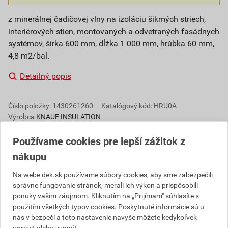
z minerálnej čadičovej vlny na izoláciu šikmých striech,
interiérových stien, montovaných a odvetraných fasádnych
systémov, šírka 600 mm, dĺžka 1 000 mm, hrúbka 60 mm,
4,8 m2/bal.
Detailný popis
Číslo položky:
1430261260
Katalógový kód: HRU0A
Výrobca
KNAUF INSULATION
Používame cookies pre lepší zážitok z
nákupu
Popis
Na webe dek.sk používame súbory cookies, aby sme zabezpečili
správne fungovanie stránok, merali ich výkon a prispôsobili
Izolačný materiál MPS sa vyrába z minerálnych
ponuky vašim záujmom. Kliknutím na „Prijímam" súhlasíte s
vlákien, ktoré sú spájané živicou. Je v celom priereze
použitím všetkých typov cookies. Poskytnuté informácie sú u
hydrofobizovaný. Používa sa na tepelnú, zvukovú a
nás v bezpečí a toto nastavenie navyše môžete kedykoľvek
protipožiarnu izoláciu stavebných konštrukcií, v
upraviť alebo vypnúť.