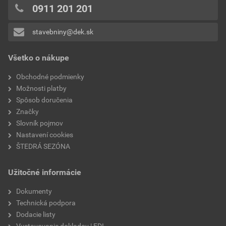
hrana
rovná
0x
0911 201 201
0x
reakcia na oheň
A1
stavebniny@dek.sk
Pridávať hodnotenie môže iba prihlásený užívateľ.
rozmery dosky
600×1 000
Všetko o nákupe
súčiniteľ tepelnej vodivosti
0,034 W/mK
Obchodné podmienky
Možnosti platby
výrobca
Knauf Insulation
Spôsob doručenia
Značky
faktor difúzneho odporu
1
Slovník pojmov
Nastavení cookies
tepelný odpor
1,75 m²K/W
ŠTEDRÁ SEZÓNA
šikmé strechy
áno
Užitočné informácie
Dokumenty
Technická podpora
Dodacie listy
Vystavovanie dokladov | EDI