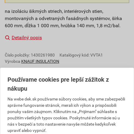
na izoláciu šikmých striech, interiérových stien,
montovaných a odvetraných fasádnych systémov, šírka
600 mm, dĺžka 1 000 mm, hrúbka 140 mm, 1,8 m2/bal.
Detailný popis
Číslo položky:
1430261980
Katalógový kód: VVTA1
Výrobca
KNAUF INSULATION
Používame cookies pre lepší zážitok z
nákupu
Popis
Na webe dek.sk používame súbory cookies, aby sme zabezpečili
Izolačný materiál MPE sa vyrába z minerálnych
správne fungovanie stránok, merali ich výkon a prispôsobili
vlákien, ktoré sú spájané živicou. Je v celom priereze
ponuky vašim záujmom. Kliknutím na „Prijímam" súhlasíte s
hydrofobizovaný. Používa sa na tepelnú, zvukovú a
použitím všetkých typov cookies. Poskytnuté informácie sú u
protipožiarnu izoláciu stavebných konštrukcií, v
nás v bezpečí a toto nastavenie navyše môžete kedykoľvek
upraviť alebo vypnúť.
ktorých izolácia nie je namáhaná tlakom, napr.