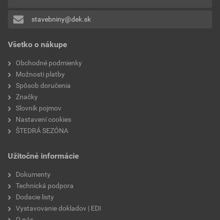
0x
hrana
rovná
stavebniny@dek.sk
Pridávať hodnotenie môže iba prihlásený užívateľ.
reakcia na oheň
A1
Všetko o nákupe
rozmery dosky
600×1 000
Obchodné podmienky
Možnosti platby
súčiniteľ tepelnej vodivosti
0,035 W/mK
Spôsob doručenia
Značky
výrobca
Knauf Insulation
Slovník pojmov
Nastavení cookies
faktor difúzneho odporu
1
ŠTEDRÁ SEZÓNA
tepelný odpor
4 m²K/W
Užitočné informácie
šikmé strechy
áno
Dokumenty
Technická podpora
Dodacie listy
Vystavovanie dokladov | EDI
O nás