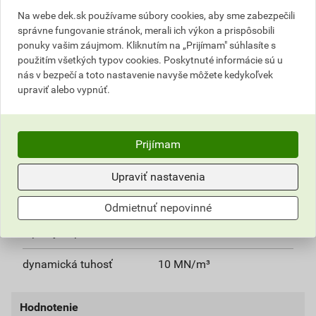
hrúbka
50 mm
Na webe dek.sk používame súbory cookies, aby sme zabezpečili
správne fungovanie stránok, merali ich výkon a prispôsobili
šírka
600 mm
ponuky vašim záujmom. Kliknutím na „Prijímam" súhlasíte s
použitím všetkých typov cookies. Poskytnuté informácie sú u
hrana
rovná
nás v bezpečí a toto nastavenie navyše môžete kedykoľvek
upraviť alebo vypnúť.
reakcia na oheň
trieda A1
rozmery dosky
1 000× 600 mm
Prijímam
súčiniteľ tepelnej vodivosti
0,035 W/mK
Upraviť nastavenia
faktor difúzneho odporu
1
Odmietnuť nepovinné
tepelný odpor
1,4 m²K/W
dynamická tuhosť
10 MN/m³
Hodnotenie