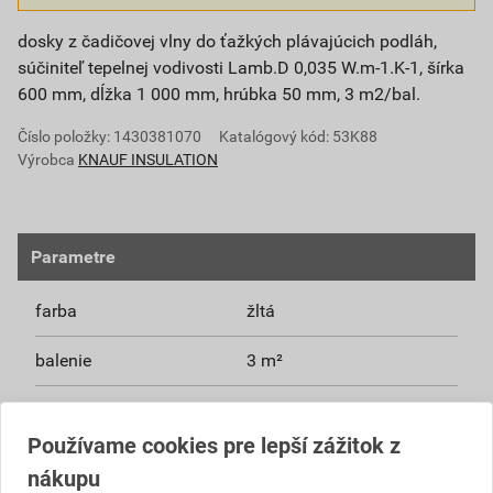
dosky z čadičovej vlny do ťažkých plávajúcich podláh,
súčiniteľ tepelnej vodivosti Lamb.D 0,035 W.m-1.K-1, šírka
600 mm, dĺžka 1 000 mm, hrúbka 50 mm, 3 m2/bal.
Číslo položky:
1430381070
Katalógový kód: 53K88
Výrobca
KNAUF INSULATION
Parametre
farba
žltá
balenie
3 m²
materiál
minerálne vlákna - čadič
Používame cookies pre lepší zážitok z
dĺžka
1 000 mm
nákupu