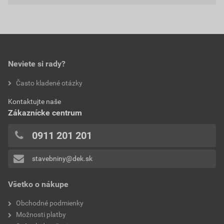
0,0
Neviete si rady?
hodnotilo 0 užívateľov
Často kladené otázky
0x
Kontaktujte naše
0x
Zákaznícke centrum
0x
0x
0911 201 201
0x
stavebniny@dek.sk
Pridávať hodnotenie môže iba prihlásený užívateľ.
Všetko o nákupe
Obchodné podmienky
Možnosti platby