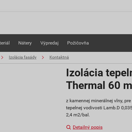
eriál
Nátery
Výpredaj
Požičovňa
Izolácia fasády
Kontaktná
Izolácia tepe
Thermal 60 
z kamennej minerálnej vlny, pre 
tepelnej vodivosti Lamb.D 0,03
2,4 m2/bal.
Detailný popis