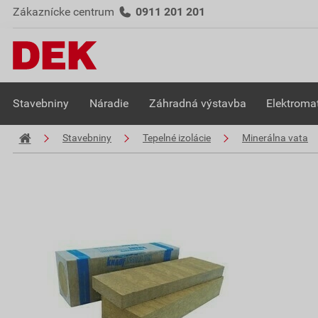
Zákaznícke centrum
0911 201 201
Stavebniny
Náradie
Záhradná výstavba
Elektromat
Stavebniny
Tepelné izolácie
Minerálna vata