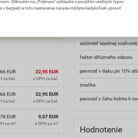
rozmery
mom. Kliknutím na „Prijímam" súhlasíte s použitím všetkých typov
s v bezpečí a toto nastavenie navyše môžete kedykoľvek upraviť
hrana
reakcia na oheň
súčiniteľ tepelnej vodivosti
faktor difúzneho odporu
pevnosť v tlaku pri 10% stl
,66 EUR
22,95 EUR
 za bal.
s DPH za bal.
značka
,66 EUR
22,95 EUR
pevnosť v ťahu kolmo k ro
 za bal.
s DPH za bal.
,78 EUR
9,57 EUR
PH za m²
s DPH za m²
Hodnotenie