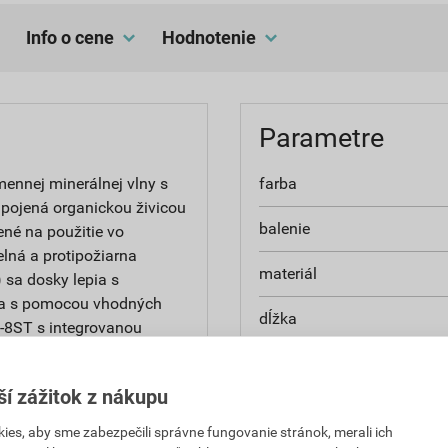
Info o cene
hodnotenie
Parametre
ennej minerálnej vlny s
farba
 pojená organickou živicou
balenie
ené na použitie vo
lná a protipožiarna
materiál
 sa dosky lepia s
ia s pomocou vhodných
dĺžka
-8ST s integrovanou
v. omietkové súvrstvie:
hrúbka
va a konečná povrchová
ší zážitok z nákupu
všetkým na fasády bytových
šírka
es, aby sme zabezpečili správne fungovanie stránok, merali ich