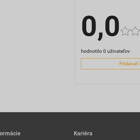
0,0
hodnotilo 0 užívateľov
Pridávať 
formácie
Kariéra