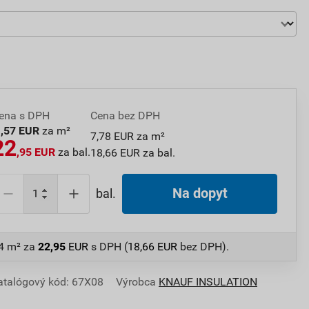
ena s DPH
Cena bez DPH
9
,57 EUR
za m²
7,78 EUR za m²
22
,95 EUR
za bal.
18,66 EUR za bal.
Na dopyt
bal.
,4 m²
za
22,95
EUR
s DPH (
18,66
EUR
bez DPH).
atalógový kód: 67X08
Výrobca
KNAUF INSULATION