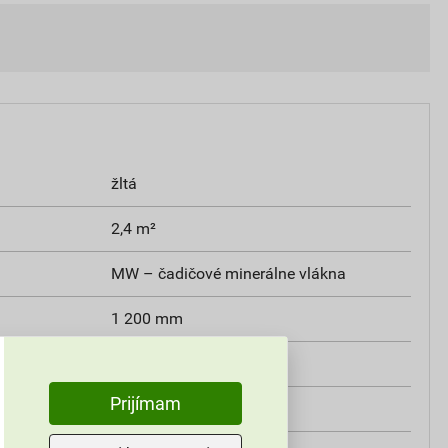
žltá
2,4 m²
MW – čadičové minerálne vlákna
1 200 mm
60 mm
Prijímam
400 mm