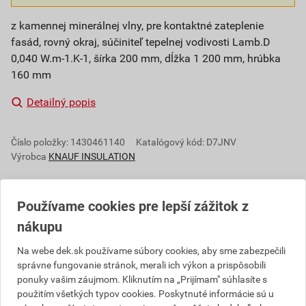
z kamennej minerálnej vlny, pre kontaktné zateplenie
fasád, rovný okraj, súčiniteľ tepelnej vodivosti Lamb.D
0,040 W.m-1.K-1, šírka 200 mm, dĺžka 1 200 mm, hrúbka
160 mm
Detailný popis
Číslo položky:
1430461140
Katalógový kód: D7JNV
Výrobca
KNAUF INSULATION
Používame cookies pre lepší zážitok z
Popis
nákupu
Produkt Knauf Insulation FKL je lamela z minerálnej
Na webe dek.sk používame súbory cookies, aby sme zabezpečili
správne fungovanie stránok, merali ich výkon a prispôsobili
vlny určená pre tepelné, akustické a požiarne použitie
ponuky vašim záujmom. Kliknutím na „Prijímam" súhlasíte s
kontaktného zateplenia fasád. FKL má kolmo
použitím všetkých typov cookies. Poskytnuté informácie sú u
orientované vlákno. Vyznačuje sa zvýšenou