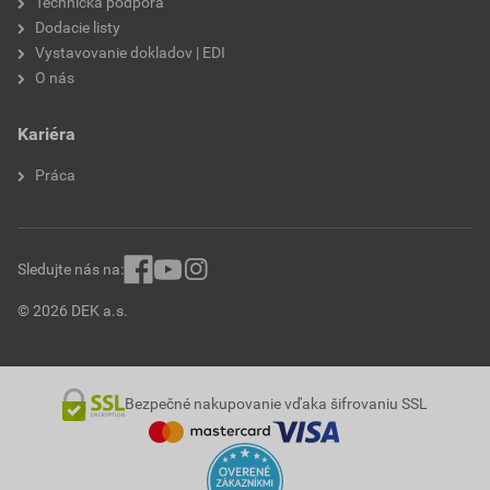
Technická podpora
Dodacie listy
Vystavovanie dokladov | EDI
O nás
Kariéra
Práca
Sledujte nás na:
© 2026 DEK a.s.
Bezpečné nakupovanie vďaka šifrovaniu SSL