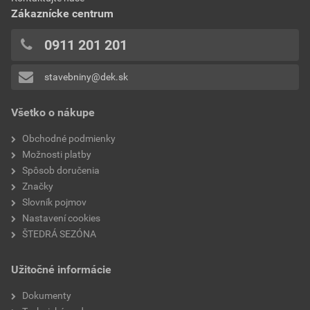
0x
šírka
200 mm
Zákaznícke centrum
0x
hrana
rovna
0x
0911 201 201
0x
reakcia na oheň
A1
stavebniny@dek.sk
Pridávať hodnotenie môže iba prihlásený užívateľ.
rozmery dosky
200×1 200 mm
Všetko o nákupe
súčiniteľ tepelnej vodivosti
0,040 W/mK
Obchodné podmienky
Možnosti platby
tepelný odpor
4 m²K/W
Spôsob doručenia
Značky
Slovník pojmov
Nastavení cookies
ŠTEDRÁ SEZÓNA
Užitočné informácie
Dokumenty