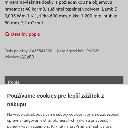
minerálnovláknité dosky, s požiadavkou na objemovú
hmotnosť 40 kg/m3, súčiniteľ tepelnej vodivosti Lamb.D
0,035 W.m-1.K-1, šírka 600 mm, dĺžka 1 200 mm, hrúbka
50 mm, 7,2 m2/bal.
Detailný popis
Číslo položky:
1435541020
Katalógový kód: RV9M9
Výrobca
ISOVER
Popis
Používame cookies pre lepší zážitok z
Izolačné dosky vyrobené z minerálnej plsti Isover.
Výroba je založená na metóde rozvlákňovania
nákupu
taveniny zmesi hornín a ďalších prímesí a prísad.
Na webe dek.sk používame súbory cookies, aby sme zabezpečili
Vytvorené minerálne vlákna sa v rámci výrobnej linky
správne fungovanie stránok, merali ich výkon a prispôsobili
spracujú do finálneho tvaru dosiek. Vlákna sú po
ponuky vašim záujmom. Kliknutím na „Prijímam" súhlasíte s