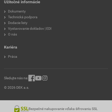
Užitočné informácie
Dokumenty
Technická podpora
Dodacie listy
Vystavovanie dokladov | EDI
O nás
Kariéra
Práca
Sledujte nás na:
© 2026 DEK a.s.
Bezpečné nakupovanie vďaka šifrovaniu SSL