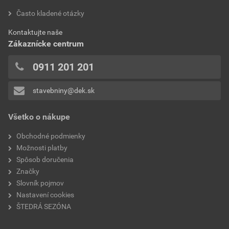
hrúbka
50 mm
hodnotilo 0 užívateľov
Často kladené otázky
0x
šírka
600 mm
Kontaktujte naše
0x
Zákaznícke centrum
0x
rozmery
600×1 200 mm
0x
0911 201 201
hrana
rovná
0x
stavebniny@dek.sk
Pridávať hodnotenie môže iba prihlásený užívateľ.
reakcia na oheň
A1
Všetko o nákupe
súčiniteľ tepelnej vodivosti
0,035 W.m-1.K-1
Obchodné podmienky
faktor difúzneho odporu
1
Možnosti platby
Spôsob doručenia
značka
Isover
Značky
Slovník pojmov
Nastavení cookies
ŠTEDRÁ SEZÓNA