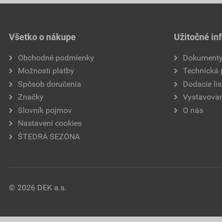
Všetko o nákupe
Užitočné in
Obchodné podmienky
Dokument
Možnosti platby
Technická
Spôsob doručenia
Dodacie lis
Značky
Vystavovan
Slovník pojmov
O nás
Nastavení cookies
ŠTEDRÁ SEZÓNA
© 2026 DEK a.s.