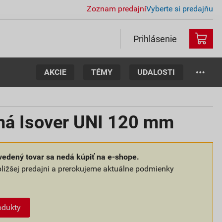
Zoznam predajní
Vyberte si predajňu
Prihlásenie
AKCIE
TÉMY
UDALOSTI
lná Isover UNI 120 mm
edený tovar sa nedá kúpiť na e-shope.
bližšej predajni a prerokujeme aktuálne podmienky
odukty