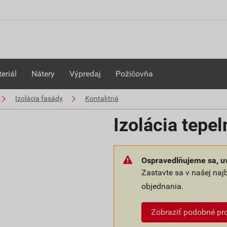
eriál
Nátery
Výpredaj
Požičovňa
Izolácia fasády
Kontaktná
Izolácia tepe
Ospravedlňujeme sa, uv
Zastavte sa v našej naj
objednania.
Zobraziť podobné pr