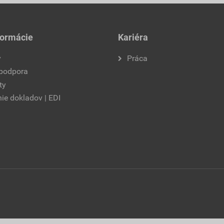
formácie
Kariéra
y
Práca
 podpora
ty
ie dokladov | EDI