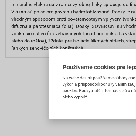
minerálne vlákna sa v rámci výrobnej linky spracujú do fin
Vlákna sú po celom povrchu hydrofobizované. Dosky je nut
vhodným spôsobom proti poveternostným vplyvom (vonkajš
difúzna a parotesniaca fólia). Dosky ISOVER UNI sú vhodn
vonkajších stien (prevetrávaných fasád pod obklad s vkla
alebo do roštov), ??ďalej pre izolácie šikmých striech, str
ľahkých sendvičových konštrukcií.
Používame cookies pre lep
Na webe dek.sk používame súbory cooki
výkon a prispôsobili ponuky vašim záuj
cookies. Poskytnuté informácie sú u ná
alebo vypnúť.