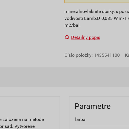
minerálnovláknité dosky, s pož
vodivosti Lamb.D 0,035 W.m-1.
m2/bal.
Detailný popis
Číslo položky:
1435541100
K
Parametre
 je založená na metóde
farba
prísad. Vytvorené