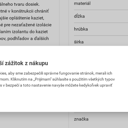
materiál
álneho tvaru dosiek.
né v konštrukcii chrániť
dĺžka
ie opláštenie kaziet,
é pre nezaťažené izolácie
hrúbka
daním izolantu do kaziet
opov, podhľadov a ďalších
šírka
rozmery
ší zážitok z nákupu
hrana
es, aby sme zabezpečili správne fungovanie stránok, merali ich
mom. Kliknutím na „Prijímam" súhlasíte s použitím všetkých typov
reakcia na oheň
s v bezpečí a toto nastavenie navyše môžete kedykoľvek upraviť
súčiniteľ tepelnej vodivosti
faktor difúzneho odporu
značka