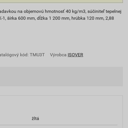
iadavkou na objemovú hmotnosť 40 kg/m3, súčiniteľ tepelnej
K-1, šírka 600 mm, dĺžka 1 200 mm, hrúbka 120 mm, 2,88
atalógový kód: TMU3T
Výrobca
ISOVER
žltá