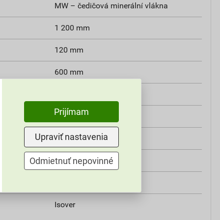
MW – čedičová minerální vlákna
1 200 mm
120 mm
600 mm
600×1 200 mm
Prijímam
rovná
Upraviť nastavenia
A1
0,035 W.m-1.K-1
Odmietnuť nepovinné
1
Isover