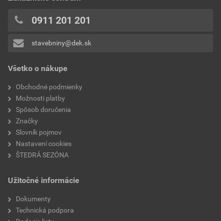
0x
hrana
rovná
0x
0911 201 201
0x
reakcia na oheň
trieda A1
stavebniny@dek.sk
Pridávať hodnotenie môže iba prihlásený užívateľ.
súčiniteľ tepelnej vodivosti
0,035 W.m-1.K-1
Všetko o nákupe
faktor difúzneho odporu
1
Obchodné podmienky
Možnosti platby
značka
Isover
Spôsob doručenia
Značky
Slovník pojmov
Nastavení cookies
ŠTEDRÁ SEZÓNA
Užitočné informácie
Dokumenty
Technická podpora