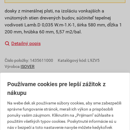
dosky z minerálnej plsti, na izoláciu vonkajších a
vnútorných stien drevených budov, súčiniteľ tepelnej
vodivosti Lamb.D 0,035 W.m-1.K-1, šírka 580 mm, dĺžka 1
200 mm, hrúbka 60 mm, 5,57 m2/bal.
Detailný popis
Číslo položky:
1435611000
Katalógový kód: L9ZV5
Výrobca
ISOVER
Používame cookies pre lepší zážitok z
nákupu
Popis
Na webe dek.sk používame súbory cookies, aby sme zabezpečili
Izolačné dosky vyrobené z minerálnej plsti Isover.
správne fungovanie stránok, merali ich výkon a prispôsobili
Výroba je založená na metóde rozvlákňovania
ponuky vašim záujmom. Kliknutím na „Prijímam" súhlasíte s
taveniny zmesi hornín a ďalších prímesí a prísad.
použitím všetkých typov cookies. Poskytnuté informácie sú u
Vytvorené minerálne vlákna sa v rámci výrobnej linky
nás v bezpečí a toto nastavenie navyše môžete kedykoľvek