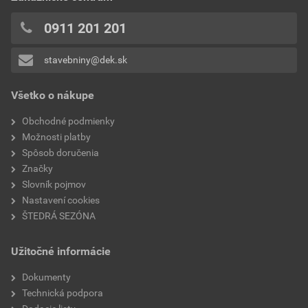
0x
hrana
rovná
0x
0911 201 201
0x
reakcia na oheň
A1
stavebniny@dek.sk
Pridávať hodnotenie môže iba prihlásený užívateľ.
súčiniteľ tepelnej vodivosti
0,038 W.m-1.K-1
Všetko o nákupe
výrobca
Isover
Obchodné podmienky
Možnosti platby
faktor difúzneho odporu
1
Spôsob doručenia
Značky
značka
Isover
Slovník pojmov
Nastavení cookies
ŠTEDRÁ SEZÓNA
Užitočné informácie
Dokumenty
Technická podpora