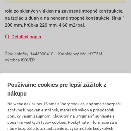
rola zo sklených vlákien na zavesené stropné konštrukcie,
na izoláciu dutín a na nenosné stropné konštrukcie, šírka 1
200 mm, hrúbka 220 mm, 4,68 m2/bal.
Detailný popis
Číslo položky:
1443000410
Katalógový kód: HXT5M
Výrobca
ISOVER
Používame cookies pre lepší zážitok z
Popis
nákupu
Izolačné rolované pásy vyrobené zo sklenej vlny
Na webe dek.sk používame súbory cookies, aby sme zabezpečili
Isover. Výroba je založená na metóde rozvlákňovania
správne fungovanie stránok, merali ich výkon a prispôsobili
taveniny skla a ďalších prímesí a prísad. Vytvorené
ponuky vašim záujmom. Kliknutím na „Prijímam" súhlasíte s
minerálne vlákna sa v rámci výrobnej linky spracujú
použitím všetkých typov cookies. Poskytnuté informácie sú u
do finálneho tvaru pásu. Vlákna sú po celom povrchu
nás v bezpečí a toto nastavenie navyše môžete kedykoľvek