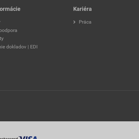
formácie
Kariéra
y
Práca
 podpora
ty
ie dokladov | EDI