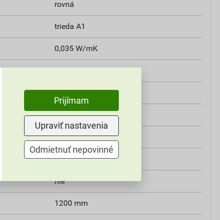
rovná
trieda A1
0,035 W/mK
Isover
1
Prijímam
nie
Upraviť nastavenia
áno
Odmietnuť nepovinné
nie
nie
1200 mm