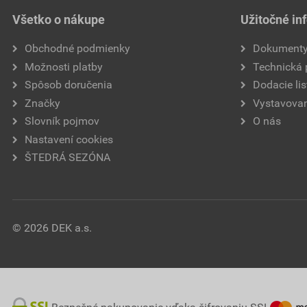
Všetko o nákupe
Užitočné in
Obchodné podmienky
Dokument
Možnosti platby
Technická
Spôsob doručenia
Dodacie lis
Značky
Vystavovan
Slovník pojmov
O nás
Nastavení cookies
ŠTEDRÁ SEZÓNA
© 2026 DEK a.s.