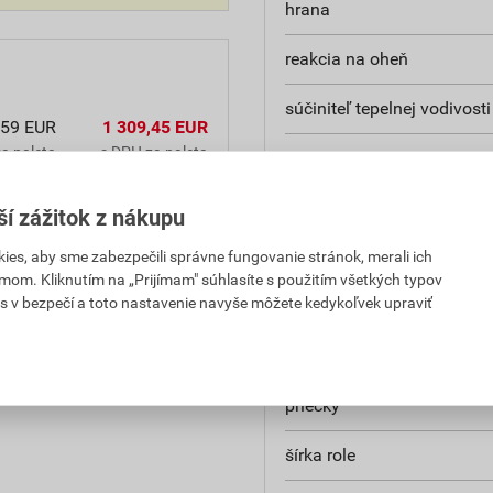
hrana
reakcia na oheň
súčiniteľ tepelnej vodivosti
,59 EUR
1 309,45 EUR
a paleta
s DPH za paleta
výrobca
,59 EUR
1 309,45 EUR
faktor difúzneho odporu
ší zážitok z nákupu
a paleta
s DPH za paleta
fasády
es, aby sme zabezpečili správne fungovanie stránok, merali ich
mom. Kliknutím na „Prijímam" súhlasíte s použitím všetkých typov
,73 EUR
11,97 EUR
s v bezpečí a toto nastavenie navyše môžete kedykoľvek upraviť
podhľady
PH za m²
s DPH za m²
podlahy
priečky
šírka role