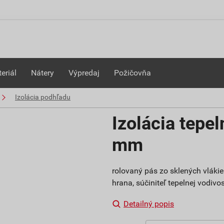
eriál
Nátery
Výpredaj
Požičovňa
Izolácia podhľadu
Izolácia tepel
mm
rolovaný pás zo sklených vláki
hrana, súčiniteľ tepelnej vodiv
Detailný popis