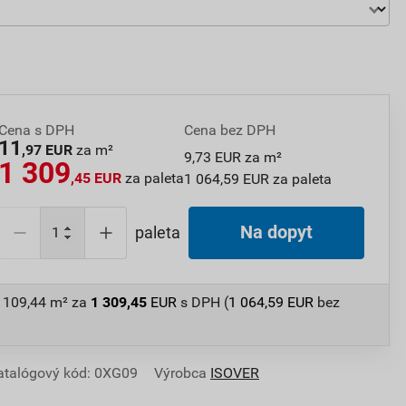
Cena s DPH
Cena bez DPH
11
,97 EUR
za m²
9,73 EUR za m²
1 309
,45 EUR
za paleta
1 064,59 EUR za paleta
Na dopyt
paleta
/ 109,44 m²
za
1 309,45
EUR
s DPH (
1 064,59
EUR
bez
atalógový kód: 0XG09
Výrobca
ISOVER