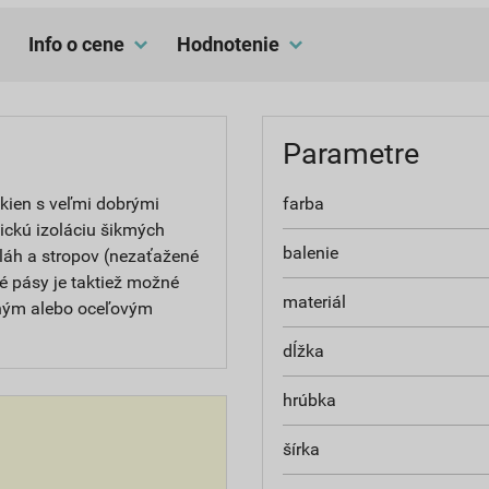
Info o cene
hodnotenie
Parametre
kien s veľmi dobrými
farba
ickú izoláciu šikmých
balenie
dláh a stropov (nezaťažené
é pásy je taktiež možné
materiál
veným alebo oceľovým
dĺžka
hrúbka
šírka