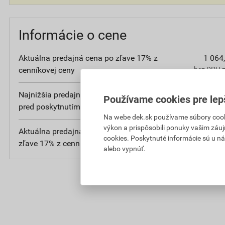
Informácie o cene
Aktuálna predajná cena po zľave 17% z
1 064
cenníkovej ceny
bez DPH z
Najnižšia predajná cena v období 30 dní
1 064
Používame cookies pre lep
pred poskytnutím zľavy
bez DPH z
Na webe dek.sk používame súbory cooki
výkon a prispôsobili ponuky vašim záuj
Aktuálna predajná porovnávacia cena po
9
cookies. Poskytnuté informácie sú u ná
zľave 17% z cenníkovej ceny
bez D
alebo vypnúť.