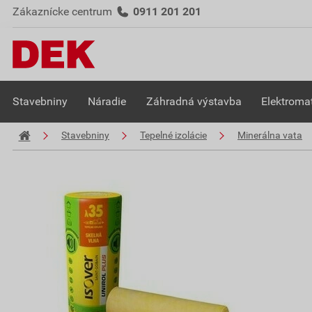
Zákaznícke centrum
0911 201 201
Stavebniny
Náradie
Záhradná výstavba
Elektromat
Stavebniny
Tepelné izolácie
Minerálna vata