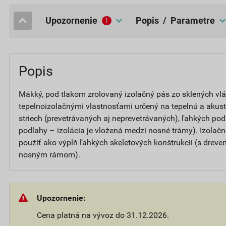
upozornenie
popis / Parametre
1
Popis
Mäkký, pod tlakom zrolovaný izolačný pás zo sklených vlá
tepelnoizolačnými vlastnosťami určený na tepelnú a akust
striech (prevetrávaných aj neprevetrávaných), ľahkých po
podlahy – izolácia je vložená medzi nosné trámy). Izolačn
použiť ako výplň ľahkých skeletových konštrukcii (s dre
nosným rámom).
Upozornenie:
Cena platná na vývoz do 31.12.2026.