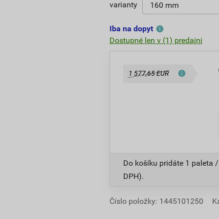
varianty
Iba na dopyt
Dostupné len v (1) predajni
1 577,65 EUR
Do košíku pridáte
1 paleta 
DPH).
Číslo položky:
1445101250
K