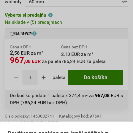
varianty
Vyberte si predajňu
Na sklade v (5) predajniach
1 934,15 EUR
Cena s DPH
Cena bez DPH
2
,58 EUR
za m²
2,10 EUR za m²
967
,08 EUR
za paleta
786,24 EUR za paleta
paleta
Do košíka
Do košíku pridáte
1 paleta / 374,4 m²
za
967,08
EUR
s
DPH (
786,24
EUR
bez DPH).
Číslo položky:
1453002741
Katalógový kód: 976K1
Výrobca
KNAUF INSULATION