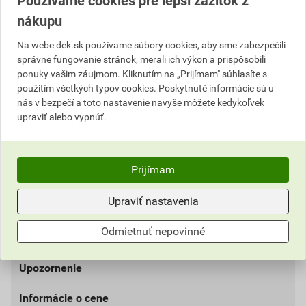
Používame cookies pre lepší zážitok z
nákupu
Popis
Na webe dek.sk používame súbory cookies, aby sme zabezpečili
správne fungovanie stránok, merali ich výkon a prispôsobili
Role KNAUF NATUROLL PRO sú vhodné pre
ponuky vašim záujmom. Kliknutím na „Prijímam" súhlasíte s
mechanicky nenamáhané tepelné a akustické izolácie
použitím všetkých typov cookies. Poskytnuté informácie sú u
dutín stavebných konštrukcií alebo nepochôdznych
nás v bezpečí a toto nastavenie navyše môžete kedykoľvek
upraviť alebo vypnúť.
izolácií položených zhora na konštrukcie stropov. V
prípade izolovania šikmých alebo zvislých dutín môže
byť nutné polohu izolácie vhodným spôsobom
mechanicky zaistiť. Pružný a zároveň tuhý izolačný
Prijímam
materiál NATUROLL PRO má okamžitý nábeh po
rozbalení. Izolácia je v celom priereze
Upraviť nastavenia
hydrofobizovaná, je nehorľavá a veľmi dobre pohlcuje
Odmietnuť nepovinné
hluk.
Upozornenie
Informácie o cene
Cena platná na vývoz do 31.8.2026.