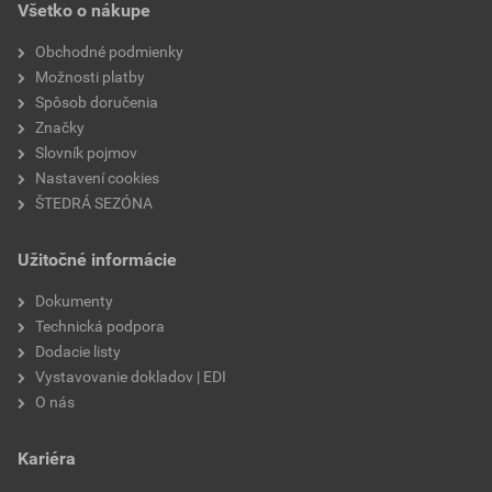
Všetko o nákupe
súčiniteľ tepelnej vodivosti
0,039 W/mK
Obchodné podmienky
výrobca
Knauf Insulation
Možnosti platby
Spôsob doručenia
faktor difúzneho odporu
1
Značky
Slovník pojmov
fasády
nie
Nastavení cookies
ŠTEDRÁ SEZÓNA
podhľady
áno
Užitočné informácie
podlahy
nie
Dokumenty
priečky
nie
Technická podpora
Dodacie listy
vetrané fasády
nie
Vystavovanie dokladov | EDI
O nás
ploché strechy
nie
Kariéra
terasy
nie