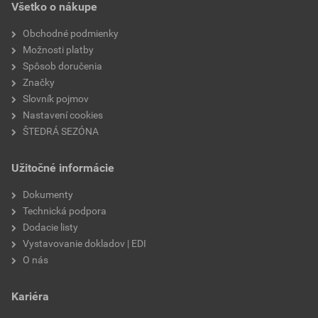
Všetko o nákupe
súčiniteľ tepelnej vodivosti
0,039 W/mK
Obchodné podmienky
výrobca
Knauf Insulation
Možnosti platby
Spôsob doručenia
faktor difúzneho odporu
1
Značky
Slovník pojmov
fasády
nie
Nastavení cookies
ŠTEDRÁ SEZÓNA
podhľady
áno
Užitočné informácie
podlahy
nie
Dokumenty
priečky
nie
Technická podpora
Dodacie listy
vetrané fasády
nie
Vystavovanie dokladov | EDI
O nás
ploché strechy
nie
Kariéra
terasy
nie