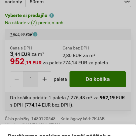
varianty
Vyberte si predajňu
Na sklade v (7) predajniach
1 904,40 EUR
Cena s DPH
Cena bez DPH
3
,44 EUR
za m²
2,80 EUR za m²
952
,19 EUR
za paleta
774,14 EUR za paleta
paleta
Do košíka
Do košíku pridáte
1 paleta / 276,48 m²
za
952,19
EUR
s DPH (
774,14
EUR
bez DPH).
Číslo položky:
1480120548
Katalógový kód: 7KJAB
Výrobca
KNAUF INSULATION