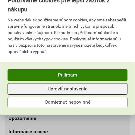
Používame cookies pre lepší zážitok z
nákupu
Popis
Na webe dek.sk používame súbory cookies, aby sme zabezpečili
správne fungovanie stránok, merali ich výkon a prispôsobili
Role KNAUF NATUROLL PRO sú vhodné pre
ponuky vašim záujmom. Kliknutím na „Prijímam" súhlasíte s
mechanicky nenamáhané tepelné a akustické izolácie
použitím všetkých typov cookies. Poskytnuté informácie sú u
dutín stavebných konštrukcií alebo nepochôdznych
nás v bezpečí a toto nastavenie navyše môžete kedykoľvek
upraviť alebo vypnúť.
izolácií položených zhora na konštrukcie stropov. V
prípade izolovania šikmých alebo zvislých dutín môže
byť nutné polohu izolácie vhodným spôsobom
mechanicky zaistiť. Pružný a zároveň tuhý izolačný
Prijímam
materiál NATUROLL PRO má okamžitý nábeh po
rozbalení. Izolácia je v celom priereze
Upraviť nastavenia
hydrofobizovaná, je nehorľavá a veľmi dobre pohlcuje
Odmietnuť nepovinné
hluk.
Upozornenie
Informácie o cene
Cena platná na vývoz do 31.8.2026.