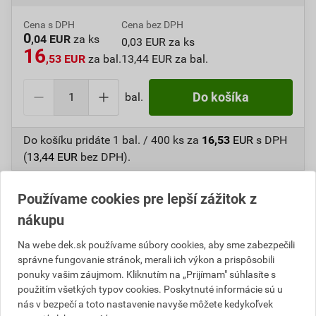
Cena s DPH
Cena bez DPH
0
,04 EUR
za ks
0,03 EUR za ks
16
,53 EUR
za bal.
13,44 EUR za bal.
bal.
Do košíka
Do košíku pridáte
1 bal. / 400 ks
za
16,53
EUR
s DPH
(
13,44
EUR
bez DPH).
Číslo položky:
1610092189
Katalógový kód: PKS54
Používame cookies pre lepší zážitok z
Výrobca
TOP KRAFT
nákupu
Na webe dek.sk používame súbory cookies, aby sme zabezpečili
správne fungovanie stránok, merali ich výkon a prispôsobili
Popis
ponuky vašim záujmom. Kliknutím na „Prijímam" súhlasíte s
použitím všetkých typov cookies. Poskytnuté informácie sú u
Natĺkacie hmoždinky sa používajú pre kotvenie
nás v bezpečí a toto nastavenie navyše môžete kedykoľvek