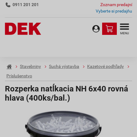
0911 201 201
Zoznam predajní
Vyberte si predajňu
MENU
Stavebniny
Suchá výstavba
Kazetové podhľady
Príslušenstvo
Rozperka natĺkacia NH 6x40 rovná
hlava (400ks/bal.)