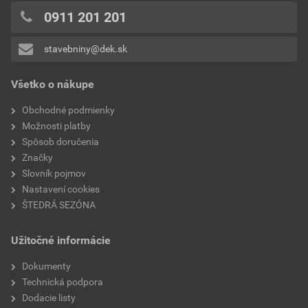
0,03 EUR
0,04 EUR
0x
0911 201 201
bez DPH za ks
s DPH za ks
0x
stavebniny@dek.sk
Pridávať hodnotenie môže iba prihlásený užívateľ.
Všetko o nákupe
Obchodné podmienky
Možnosti platby
Spôsob doručenia
Značky
Slovník pojmov
Nastavení cookies
ŠTEDRÁ SEZÓNA
Užitočné informácie
Dokumenty
Technická podpora
Dodacie listy