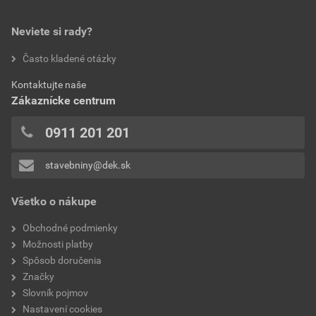
0,0
norma
EN 388
Neviete si rady?
hodnotilo 0 užívateľov
Často kladené otázky
hmotnosť
0,054 kg
0x
Kontaktujte naše
0x
typ
máčané v latexe
Zákaznícke centrum
0x
veľkosť
10
0x
0911 201 201
0x
značka
Ardon
stavebniny@dek.sk
Pridávať hodnotenie môže iba prihlásený užívateľ.
Všetko o nákupe
Obchodné podmienky
Možnosti platby
Spôsob doručenia
Značky
Slovník pojmov
Nastavení cookies