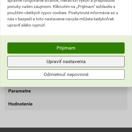
správne fungovanie stránok, merali ich výkon a prispôsobili
ponuky vašim záujmom. Kliknutím na „Prijímam" súhlasíte s
Najnižšia predajná cena v období 30 dní pred
použitím všetkých typov cookies. Poskytnuté informácie sú u
poskytnutím zľavy
nás v bezpečí a toto nastavenie navyše môžete kedykoľvek
upraviť alebo vypnúť.
12,45 EUR
15,31 EUR
bez DPH za karton
s DPH za karton
Aktuálna predajná porovnávacia cena po zľave 3% z
Prijímam
cenníkovej ceny
Upraviť nastavenia
1,04 EUR
1,28 EUR
bez DPH za pár
s DPH za pár
Odmietnuť nepovinné
Parametre
Hodnotenie
farba
červená/sivá
trieda
2111X
materiál
polyester, latex