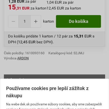
1
,28 EUR
za pár
1,04 EUR za pár
15
,31 EUR
za karton
12,45 EUR za karton
karton
Do košíka
Do košíku pridáte
1 karton / 12 pár
za
15,31
EUR
s
DPH (
12,45
EUR
bez DPH).
Číslo položky:
1610093160
Katalógový kód: S2JMJ
Výrobca
ARDON
Informácie o cene
Používame cookies pre lepší zážitok z
Aktuálna predajná cena po zľave 3% z cenníkovej ceny
nákupu
12,45 EUR
15,31 EUR
Na webe dek.sk používame súbory cookies, aby sme zabezpečili
bez DPH za karton
s DPH za karton