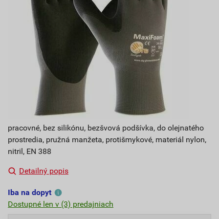
pracovné, bez silikónu, bezšvová podšívka, do olejnatého
prostredia, pružná manžeta, protišmykové, materiál nylon,
nitril, EN 388
Detailný popis
Iba na dopyt
Dostupné len v (3) predajniach