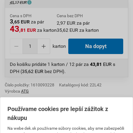
45,17 EUR
Cena s DPH
Cena bez DPH
3
,65 EUR
za pár
2,97 EUR za pár
43
,81 EUR
za karton
35,62 EUR za karton
karton
Na dopyt
Do košíku pridáte
1 karton / 12 pár
za
43,81
EUR
s
DPH (
35,62
EUR
bez DPH).
Číslo položky:
1610093228
Katalógový kód: 22L42
Výrobca
ATG
Používame cookies pre lepší zážitok z
nákupu
Popis
Na webe dek.sk používame súbory cookies, aby sme zabezpečili