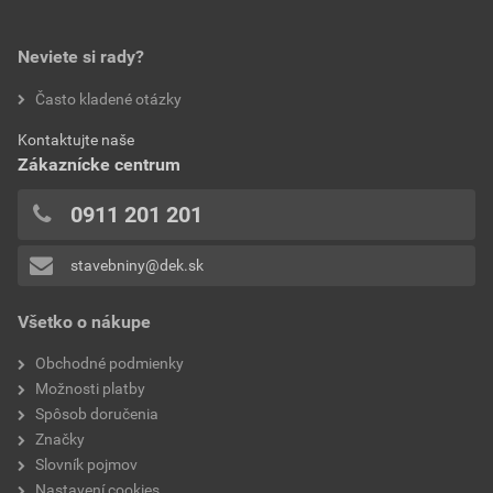
0,0
dĺžka
120 cm
norma
ISO 13688:2013
Neviete si rady?
hodnotilo 0 užívateľov
Často kladené otázky
hrúbka
0,28 mm
0x
Kontaktujte naše
0x
hmotnosť
0,9 kg
Zákaznícke centrum
0x
veľkosť
XXL
0x
0911 201 201
0x
stavebniny@dek.sk
Pridávať hodnotenie môže iba prihlásený užívateľ.
Všetko o nákupe
Obchodné podmienky
Možnosti platby
Spôsob doručenia
Značky
Slovník pojmov
Nastavení cookies