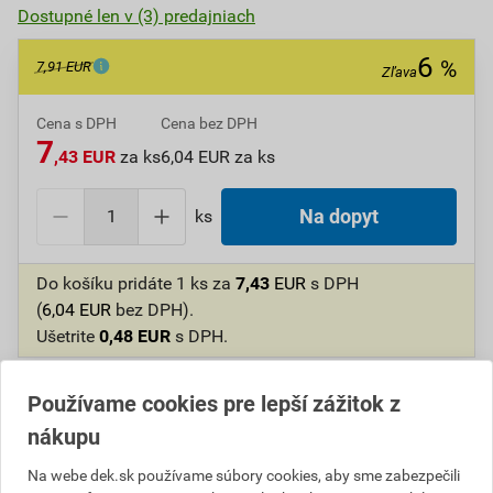
Dostupné len v (3) predajniach
6
%
7,91 EUR
Zľava
Cena s DPH
Cena bez DPH
7
,43 EUR
za ks
6,04 EUR za ks
ks
Na dopyt
Do košíku pridáte
1 ks
za
7,43
EUR
s DPH
(
6,04
EUR
bez DPH).
Ušetrite
0,48
EUR
s DPH.
Číslo položky:
1610093373
Katalógový kód: X5J21
Používame cookies pre lepší zážitok z
Výrobca
ARDON
nákupu
Na webe dek.sk používame súbory cookies, aby sme zabezpečili