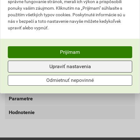
správne fungovanie stránok, merali ich výkon a prispôsobili
Informácie o cene
ponuky vašim záujmom. Kliknutím na „Prijímam" súhlasíte s
použitím všetkých typov cookies. Poskytnuté informácie sú u
Aktuálna predajná cena po zľave 3% z cenníkovej ceny
nás v bezpečí a toto nastavenie navyše môžete kedykoľvek
upraviť alebo vypnúť.
6,04 EUR
7,43 EUR
bez DPH za ks
s DPH za ks
Najnižšia predajná cena v období 30 dní pred
Prijímam
poskytnutím zľavy
Upraviť nastavenia
6,43 EUR
7,91 EUR
bez DPH za ks
s DPH za ks
Odmietnuť nepovinné
Parametre
Hodnotenie
farba
žltá
materiál
PES/PVC 340 g/m²