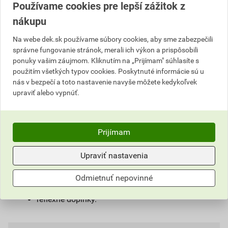
Používame cookies pre lepší zážitok z
nákupu
Popis
Na webe dek.sk používame súbory cookies, aby sme zabezpečili
správne fungovanie stránok, merali ich výkon a prispôsobili
ponuky vašim záujmom. Kliknutím na „Prijímam" súhlasíte s
Klasické montérkové nohavice s náprsenkou
použitím všetkých typov cookies. Poskytnuté informácie sú u
športového strihu,
nás v bezpečí a toto nastavenie navyše môžete kedykoľvek
zapínanie na gombíky na ľavom boku,
upraviť alebo vypnúť.
guma v páse na pohodlné nosenie,
sedlo a dve zadné vrecká,
zosilnené kolená,
Prijímam
bočné multifunkčné vrecká na náradie na
nohaviciach,
Upraviť nastavenia
elastické traky
na náprsenke multifunkčné vrecko a priestor pre
Odmietnuť nepovinné
potlač firemným logom,
reflexné doplnky.