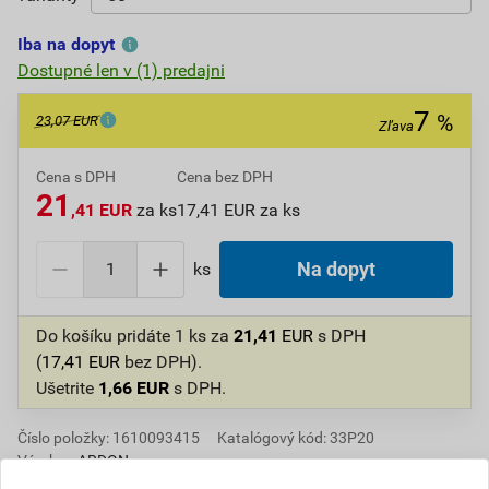
Iba na dopyt
Dostupné len v (1) predajni
7
%
23,07 EUR
Zľava
Cena s DPH
Cena bez DPH
21
,41 EUR
za ks
17,41 EUR za ks
ks
Na dopyt
Do košíku pridáte
1 ks
za
21,41
EUR
s DPH
(
17,41
EUR
bez DPH).
Ušetrite
1,66
EUR
s DPH.
Číslo položky:
1610093415
Katalógový kód: 33P20
Výrobca
ARDON