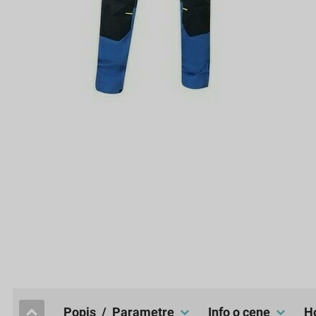
popis / Parametre
Info o cene