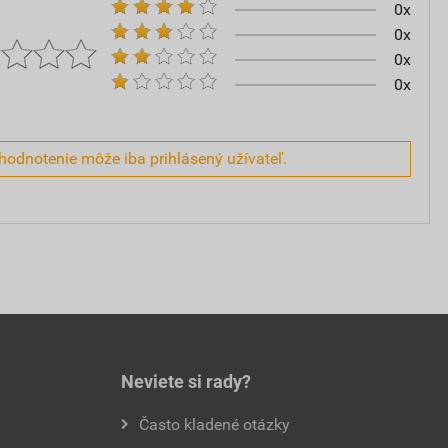
0x
0x
0x
0x
hodnotenie môže iba prihlásený užívateľ.
Neviete si rady?
Často kladené otázky