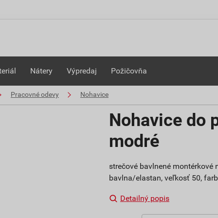
eriál
Nátery
Výpredaj
Požičovňa
Pracovné odevy
Nohavice
Nohavice do 
modré
strečové bavlnené montérkové n
bavlna/elastan, veľkosť 50, fa
Detailný popis