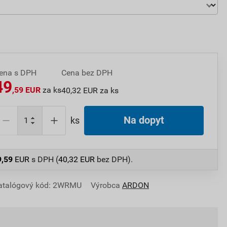
ena s DPH
Cena bez DPH
49
,59 EUR
za ks
40,32 EUR za ks
Na dopyt
ks
9,59
EUR
s DPH (
40,32
EUR
bez DPH).
atalógový kód: 2WRMU
Výrobca
ARDON