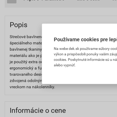
Popis
Strečové bavlnené montérkové nohavice do pása s vrecko
Používame cookies pre lep
špeciálneho materiálu Amalytton®, ktorý zaisťuje zvýšen
Na webe dek.sk používame súbory cooki
bavlnenej tkaniny pri zachovaní komfortu elasticity a všet
výkon a prispôsobili ponuky vašim záuj
materiálu ako je priedušnosť a príjemný pocit pri nosení.
cookies. Poskytnuté informácie sú u ná
je použitý extra odolný super elastický materiál Tabiflex
alebo vypnúť.
ergonomický a funkčný strih SLIM FIT, ktorý zvýrazňuje si
tvarovaného designu kolena pre maximálne prispôsobenie 
zdvojená odolným materiálom Oxford s vodoodpudivou ú
vreckom na nákolenníky.
Informácie o cene