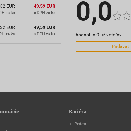
0,0
,32 EUR
49,59 EUR
PH za ks
s DPH za ks
,32 EUR
49,59 EUR
PH za ks
s DPH za ks
hodnotilo 0 užívateľov
Pridávať 
formácie
Kariéra
y
Práca