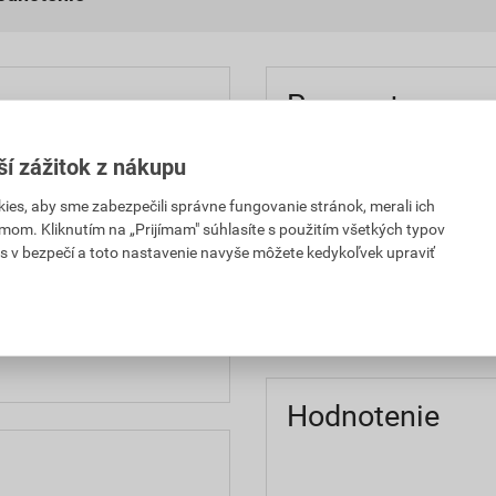
Parametre
m na nákolenníky zo
farba
ší zážitok z nákupu
ú pevnosť a odolnosť
materiál
es, aby sme zabezpečili správne fungovanie stránok, merali ich
kých benefitov prírodného
mom. Kliknutím na „Prijímam" súhlasíte s použitím všetkých typov
 Na exponovaných partiách
s v bezpečí a toto nastavenie navyše môžete kedykoľvek upraviť
veľkosť
®. Nohavice majú vysoko
luetu, vrátane anatomicky
značka
pohybu. Oblasť kolien je
pravou a vybavená
Hodnotenie