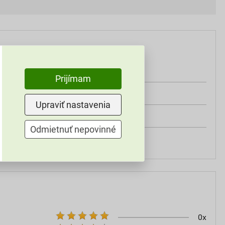
modrá
Prijímam
bavlna/elastan
Upraviť nastavenia
50
Odmietnuť nepovinné
Ardon
0x