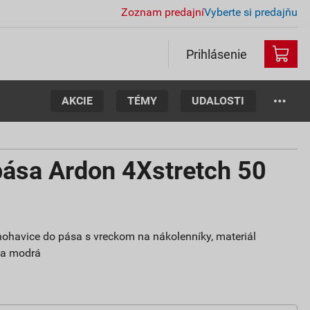
Zoznam predajní
Vyberte si predajňu
Prihlásenie
AKCIE
TÉMY
UDALOSTI
pása Ardon 4Xstretch 50
ohavice do pása s vreckom na nákolenníky, materiál
rba modrá