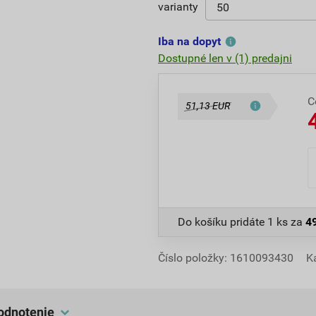
varianty
Iba na dopyt
Dostupné len v (1) predajni
C
51,13 EUR
Do košíku pridáte
1 ks
za
4
Číslo položky:
1610093430
K
hodnotenie