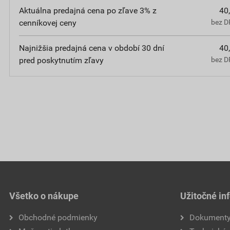
Aktuálna predajná cena po zľave 3% z
40
cenníkovej ceny
bez D
Najnižšia predajná cena v období 30 dní
40
pred poskytnutím zľavy
bez D
Všetko o nákupe
Užitočné in
Obchodné podmienky
Dokument