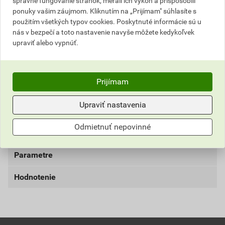
správne fungovanie stránok, merali ich výkon a prispôsobili
ponuky vašim záujmom. Kliknutím na „Prijímam" súhlasíte s
Najnižšia predajná cena v období 30 dní pred
použitím všetkých typov cookies. Poskytnuté informácie sú u
poskytnutím zľavy
nás v bezpečí a toto nastavenie navyše môžete kedykoľvek
upraviť alebo vypnúť.
53,78 EUR
66,15 EUR
bez DPH za bal.
s DPH za bal.
Aktuálna predajná porovnávacia cena po zľave 3% z
Prijímam
cenníkovej ceny
Upraviť nastavenia
4,48 EUR
5,51 EUR
bez DPH za pár
s DPH za pár
Odmietnuť nepovinné
Parametre
Hodnotenie
farba
červená
trieda
3233X
materiál
hoväzdia štiepenka