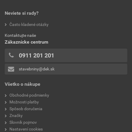
0,0
norma
EN 388
Neviete si rady?
hodnotilo 0 užívateľov
Často kladené otázky
hrúbka
2,5 mm
0x
Kontaktujte naše
0x
hmotnosť
0,35 kg
Zákaznícke centrum
0x
typ
kombinované, kožené
0x
0911 201 201
0x
veľkosť
XL
stavebniny@dek.sk
Pridávať hodnotenie môže iba prihlásený užívateľ.
značka
Ardon
Všetko o nákupe
kategória
zváračské
Obchodné podmienky
Možnosti platby
Spôsob doručenia
Značky
Slovník pojmov
Nastavení cookies