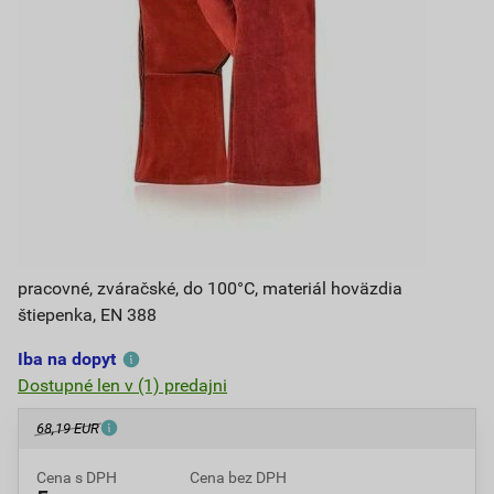
pracovné, zváračské, do 100°C, materiál hoväzdia
štiepenka, EN 388
Iba na dopyt
Dostupné len v (1) predajni
68,19 EUR
Cena s DPH
Cena bez DPH