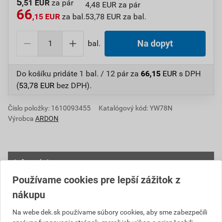
5
,51 EUR
za pár
4,48 EUR za pár
66
,15 EUR
za bal.
53,78 EUR za bal.
bal.
Na dopyt
Do košíku pridáte
1 bal. / 12 pár
za
66,15
EUR
s DPH
(
53,78
EUR
bez DPH).
Číslo položky:
1610093455
Katalógový kód: YW78N
Výrobca
ARDON
Informácie o cene
Používame cookies pre lepší zážitok z
Aktuálna predajná cena po zľave 3% z cenníkovej ceny
nákupu
53,78 EUR
66,15 EUR
Na webe dek.sk používame súbory cookies, aby sme zabezpečili
bez DPH za bal.
s DPH za bal.