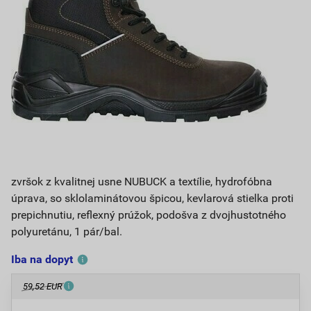
zvršok z kvalitnej usne NUBUCK a textílie, hydrofóbna
úprava, so sklolaminátovou špicou, kevlarová stielka proti
prepichnutiu, reflexný prúžok, podošva z dvojhustotného
polyuretánu, 1 pár/bal.
Iba na dopyt
59,52 EUR