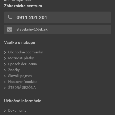
Kontaktujte naše
0x
Zákaznícke centrum
0x
hmotnosť
1,73 kg
0x
0911 201 201
veľkosť
41
0x
stavebniny@dek.sk
Pridávať hodnotenie môže iba prihlásený užívateľ.
stupeň ochrany
S3 CI SRC
Všetko o nákupe
kategória
S3
Obchodné podmienky
vnútorná dĺžka
272 mm
Možnosti platby
Spôsob doručenia
dĺžka chodidla
26,2 cm
Značky
Slovník pojmov
Nastavení cookies
ŠTEDRÁ SEZÓNA
Užitočné informácie
Dokumenty