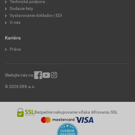
Technická podpora
Dodacie listy
Vystavovanie dokladov | EDI
O nás
Kariéra
Práca
Sledujte nás na:
© 2026 DEK a.s.
Bezpečné nakupovanie vďaka šifrovaniu SSL