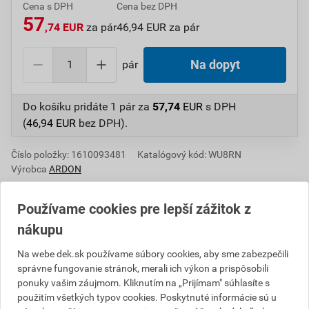
Cena s DPH
Cena bez DPH
57
,74 EUR
za pár
46,94 EUR za pár
pár
Na dopyt
Do košíku pridáte
1 pár
za
57,74
EUR
s DPH
(
46,94
EUR
bez DPH).
Číslo položky:
1610093481
Katalógový kód: WU8RN
Výrobca
ARDON
Používame cookies pre lepší zážitok z
nákupu
Informácie o cene
Na webe dek.sk používame súbory cookies, aby sme zabezpečili
Aktuálna predajná cena po zľave 3% z cenníkovej ceny
správne fungovanie stránok, merali ich výkon a prispôsobili
ponuky vašim záujmom. Kliknutím na „Prijímam" súhlasíte s
46,94 EUR
57,74 EUR
použitím všetkých typov cookies. Poskytnuté informácie sú u
bez DPH za pár
s DPH za pár