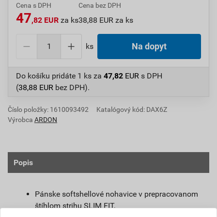
Cena s DPH
Cena bez DPH
47
,82 EUR
za ks
38,88 EUR za ks
ks
Na dopyt
Do košíku pridáte
1 ks
za
47,82
EUR
s DPH
(
38,88
EUR
bez DPH).
Číslo položky:
1610093492
Katalógový kód: DAX6Z
Výrobca
ARDON
Popis
Pánske softshellové nohavice v prepracovanom
štíhlom strihu SLIM FIT,