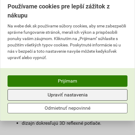
ideálna pre náročné outdoorové aktivity,
Používame cookies pre lepší zážitok z
štvorsmerný elastický odľahčený softshell
nákupu
ElasticTech®Flexi v kombinácii s funkčným
tvarovaním nohavíc zaistí skvelé prispôsobenie
Na webe dek.sk používame súbory cookies, aby sme zabezpečili
pohybu,
správne fungovanie stránok, merali ich výkon a prispôsobili
vďaka membráne sú nohavice vhodné aj do
ponuky vašim záujmom. Kliknutím na „Prijímam" súhlasíte s
náročných klimatických podmienok, sú
použitím všetkých typov cookies. Poskytnuté informácie sú u
nepremokavé a súčasne priedušné,
nás v bezpečí a toto nastavenie navyše môžete kedykoľvek
upraviť alebo vypnúť.
ventilačné zipsy so sieťovinou na vonkajšej
strane stehien,
zadný diel člení sedlo a 1 zipsové vrecko, na
prednom dieli nohavíc sú umiestnené 2 zipsové
Prijímam
vrecká,
pružný obvod pása zvyšuje komfort nosenia,
Upraviť nastavenia
spodná časť nohavíc s možnosťou nastavenia
Odmietnuť nepovinné
obvodu pomocou cvokov, vnútorný háčik s
gumou na upevnenie nohavíc k obuvi,
dizajn dokresľujú 3D reflexné potlače.