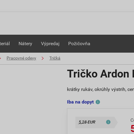
eriál
Nátery
Výpredaj
Požičovňa
Pracovné odevy
Tričká
Tričko Ardon
krátky rukáv, okrúhly výstrih,
Iba na dopyt
C
5,28 EUR