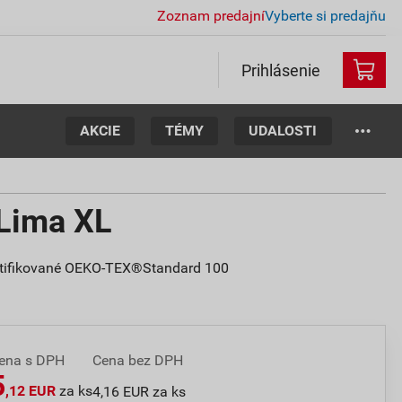
Zoznam predajní
Vyberte si predajňu
Prihlásenie
AKCIE
TÉMY
UDALOSTI
 Lima XL
 certifikované OEKO-TEX®Standard 100
ena s DPH
Cena bez DPH
5
,12 EUR
za ks
4,16 EUR za ks