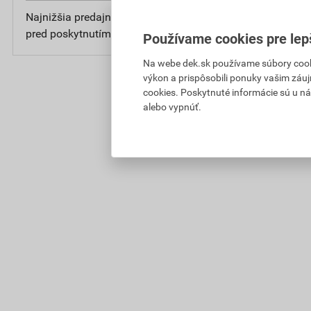
Najnižšia predajná cena v období 30 dní
4
pred poskytnutím zľavy
bez D
Používame cookies pre lep
Na webe dek.sk používame súbory cooki
výkon a prispôsobili ponuky vašim záuj
cookies. Poskytnuté informácie sú u ná
alebo vypnúť.