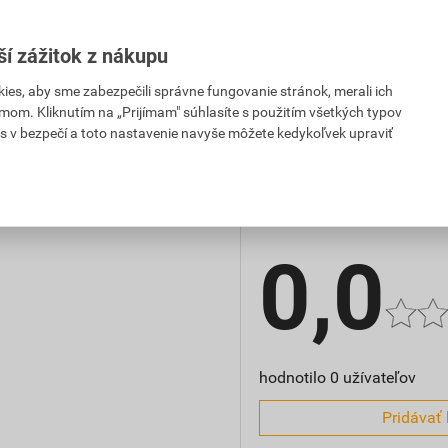
,16 EUR
5,12 EUR
hmotnosť
PH za ks
s DPH za ks
ší zážitok z nákupu
veľkosť
es, aby sme zabezpečili správne fungovanie stránok, merali ich
mom. Kliknutím na „Prijímam" súhlasíte s použitím všetkých typov
s v bezpečí a toto nastavenie navyše môžete kedykoľvek upraviť
Hodnotenie
0,0
hodnotilo 0 užívateľov
Pridávať 