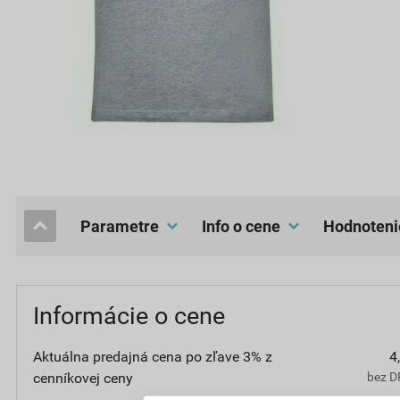
Parametre
Info o cene
hodnoteni
Informácie o cene
Aktuálna predajná cena po zľave 3% z
4
cenníkovej ceny
bez D