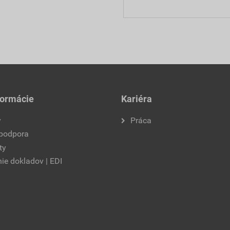
formácie
Kariéra
y
Práca
 podpora
ty
ie dokladov | EDI