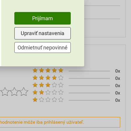
0,174 kg
Prijímam
XL
Upraviť nastavenia
Odmietnuť nepovinné
0x
0x
0x
0x
0x
hodnotenie môže iba prihlásený užívateľ.