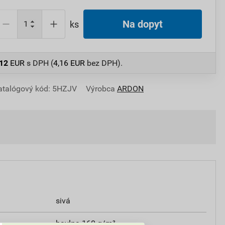
Na dopyt
ks
,12
EUR
s DPH (
4,16
EUR
bez DPH).
atalógový kód: 5HZJV
Výrobca
ARDON
sivá
bavlna 160 g/m²