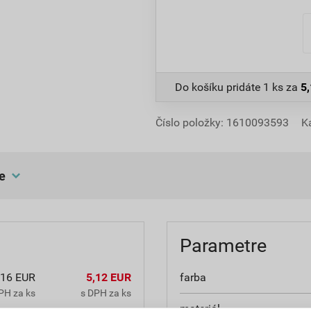
Do košíku pridáte
1 ks
za
5
Číslo položky:
1610093593
K
e
Parametre
,16 EUR
5,12 EUR
farba
PH za ks
s DPH za ks
materiál