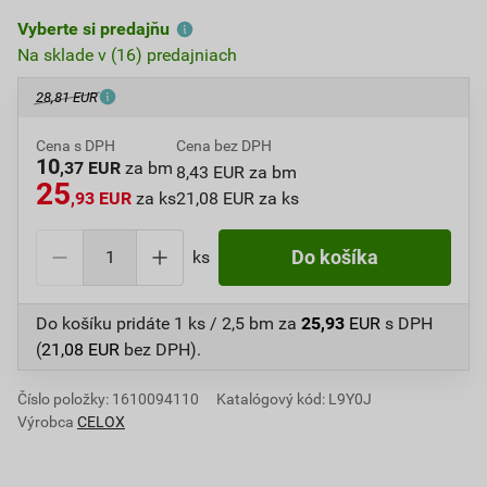
Vyberte si predajňu
Na sklade v (16) predajniach
28,81 EUR
Cena s DPH
Cena bez DPH
10
,37 EUR
za bm
8,43 EUR za bm
25
,93 EUR
za ks
21,08 EUR za ks
ks
Do košíka
Do košíku pridáte
1 ks / 2,5 bm
za
25,93
EUR
s DPH
(
21,08
EUR
bez DPH).
Číslo položky:
1610094110
Katalógový kód: L9Y0J
Výrobca
CELOX