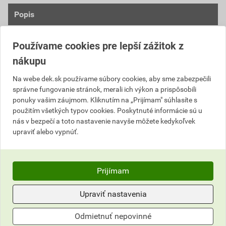
Popis
Balkónový profil MAXI je ukončovací profil s
Používame cookies pre lepší zážitok z
okapničkou presahu 40 mm pre pokládku na hotový
nákupu
spádový poter, ktorý slúži na odtok vody z balkónov a
terás. Pomocou uzatvorenej hrany získame čisté a
Na webe dek.sk používame súbory cookies, aby sme zabezpečili
dokonalé ukončenie dlažby. Vynovený profil umožňuje
správne fungovanie stránok, merali ich výkon a prispôsobili
prekryť nerovnosti čela balkóna až do 20 mm. Výška
ponuky vašim záujmom. Kliknutím na „Prijímam" súhlasíte s
použitím všetkých typov cookies. Poskytnuté informácie sú u
ukončovacej hrany je 8 mm, ktorú je možné oddeliť,
nás v bezpečí a toto nastavenie navyše môžete kedykoľvek
kde vznikne hrana 1,5 mm. Po oddelení časti nosa je
upraviť alebo vypnúť.
profil vhodný pri liatych podlahách od 1,5 do 3 mm. Je
vhodný pre konštrukčné skladby s jedno alebo
dvojzložkovou elastickou hydroizoláciou, prípadne
Prijímam
separačnou fóliou CS. Pre rýchle a jednoduché
čistenie má profil nalepenú ochrannú fóliu. Vlastnosti
Upraviť nastavenia
tesnosť v odkvapových zónach,
Odmietnuť nepovinné
dokonalý odvod vody z dlažby,