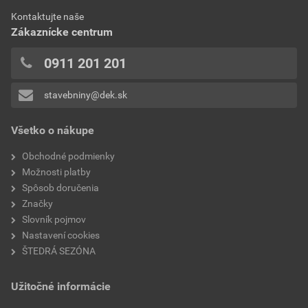
0x
Aktuálna predajná porovnávacia cena po zľave 10% z
Kontaktujte naše
0x
cenníkovej ceny
Zákaznícke centrum
0x
8,43 EUR
10,37 EUR
0x
0911 201 201
bez DPH za bm
s DPH za bm
0x
stavebniny@dek.sk
Pridávať hodnotenie môže iba prihlásený užívateľ.
Všetko o nákupe
Obchodné podmienky
Možnosti platby
Spôsob doručenia
Značky
Slovník pojmov
Nastavení cookies
ŠTEDRÁ SEZÓNA
Užitočné informácie