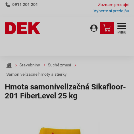
0911 201 201
Zoznam predajní
Vyberte si predajňu
MENU
Stavebniny
Suché zmesi
Samonivelizačné hmoty a stierky
Hmota samonivelizačná Sikafloor-
201 FiberLevel 25 kg