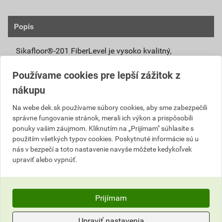
Popis
Sikafloor®-201 FiberLevel je vysoko kvalitný,
polymérmi modífikovaný a vláknami vystužený
Používame cookies pre lepší zážitok z
cementový samonivelačný poter s veľmi nízkymi
emisiami. Jeho použitím vzniká hladký povrch s
nákupu
redukovaným zmrašťovaním hrúbky 3 mm - 50 mm.
Na webe dek.sk používame súbory cookies, aby sme zabezpečili
Je vhodný na zhotovenie podkladov v interiéri aj v
správne fungovanie stránok, merali ich výkon a prispôsobili
exteriéri pred aplikáciou podlahových krytín.
ponuky vašim záujmom. Kliknutím na „Prijímam" súhlasíte s
Použitie:
použitím všetkých typov cookies. Poskytnuté informácie sú u
nás v bezpečí a toto nastavenie navyše môžete kedykoľvek
Vyrovnanie podláh v interiéri a v exteriéri pred
upraviť alebo vypnúť.
aplikáciou finálnej krytiny v obytných a
komerčných prevádzkach ako sú napr. školy,
administratívne priestory a nemocnice.
Prijímam
Aplikácia na podlahách s podlahovým
vykurovaním a pre zhotovenie spádu.
Upraviť nastavenia