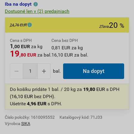
Iba na dopyt
Dostupné len v (2) predajniach
20
%
24,76 EUR
Zľava
Cena s DPH
Cena bez DPH
1
,00 EUR
za kg
0,81 EUR za kg
19
,80 EUR
za bal.
16,10 EUR za bal.
bal.
Na dopyt
Do košíku pridáte
1 bal. / 20 kg
za
19,80
EUR
s DPH
(
16,10
EUR
bez DPH).
Ušetrite
4,96
EUR
s DPH.
Číslo položky:
1610095552
Katalógový kód: 71J33
Výrobca
SIKA