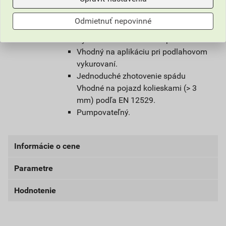
Vlastnosti/výhody:
Vláknami vystužený.
Odmietnuť nepovinné
Nízke napätie.
Vysoká kvalita tvrdosti a pevnosti.
Vhodný na aplikáciu pri podlahovom
vykurovaní.
Jednoduché zhotovenie spádu
Vhodné na pojazd kolieskami (> 3
mm) podľa EN 12529.
Pumpovateľný.
Informácie o cene
Parametre
Aktuálna predajná cena po zľave 30% z cenníkovej
ceny
Hodnotenie
farba
šedá
16,10 EUR
19,80 EUR
bez DPH za bal.
s DPH za bal.
balenie
20 kg