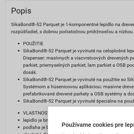
Popis
SikaBond®-52 Parquet je 1-komponentné lepidlo na drev
rozpúšťadiel, s dobrou počiatočnou prídržnosťou a nízkou
POUŽITIE
SikaBond®-52 Parquet je vyvinuté na celoplošné l
Dispenser: masívnych a viacvrstvových drevených p
parkiet, priemyselných parkiet, lam parkiet a OSB p
dosák.
SikaBond®-52 Parquet je vyvinuté na použitie so 
Systémom a húsenicovou aplikáciou: masívne dreven
prefabrikované drevené parkety a OSB systémy a do
SikaBond®-52 Parquet je vyvinuté špeciálne na pou
VLASTNOSTI/VÝHODY
lepidlo je brúsiteľné,
Používame cookies pre lep
podlaha je brúsiteľná po 12. hodinách,