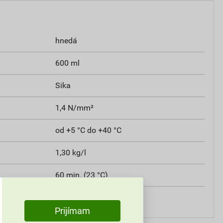
hnedá
600 ml
Sika
1,4 N/mm²
od +5 °C do +40 °C
1,30 kg/l
60 min. (23 °C)
24 hod. (23 °C/3,5 mm)
Prijímam