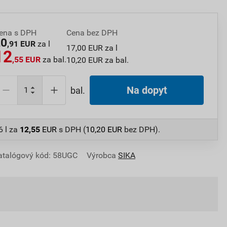
ena s DPH
Cena bez DPH
20
,91 EUR
za l
17,00 EUR za l
12
,55 EUR
za bal.
10,20 EUR za bal.
Na dopyt
bal.
6 l
za
12,55
EUR
s DPH (
10,20
EUR
bez DPH).
atalógový kód: 58UGC
Výrobca
SIKA