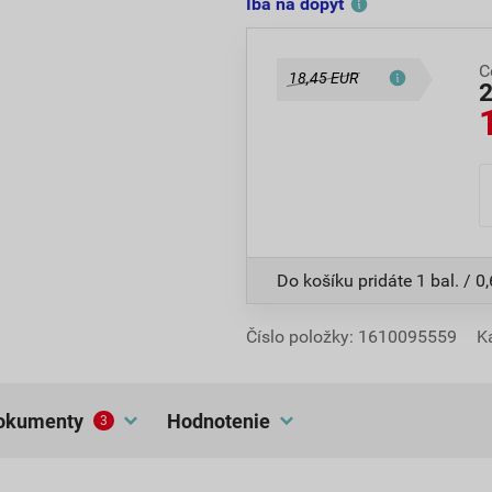
Iba na dopyt
C
18,45 EUR
Do košíku pridáte
1 bal. / 0,
Číslo položky:
1610095559
K
dokumenty
hodnotenie
3