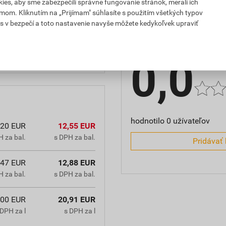
es, aby sme zabezpečili správne fungovanie stránok, merali ich
,
mom. Kliknutím na „Prijímam" súhlasíte s použitím všetkých typov
Hodnotenie
s v bezpečí a toto nastavenie navyše môžete kedykoľvek upraviť
kladom.
0,0
hodnotilo 0 užívateľov
,20 EUR
12,55 EUR
 za bal.
s DPH za bal.
Pridávať 
,47 EUR
12,88 EUR
 za bal.
s DPH za bal.
,00 EUR
20,91 EUR
DPH za l
s DPH za l