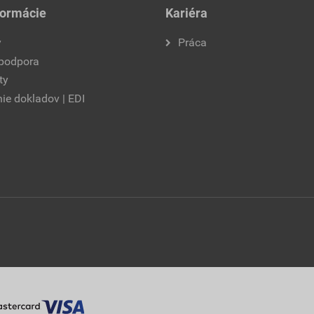
formácie
Kariéra
y
Práca
 podpora
ty
ie dokladov | EDI