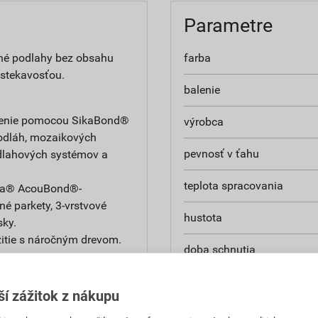
Parametre
ené podlahy bez obsahu
farba
 stekavosťou.
balenie
epenie pomocou SikaBond®
výrobca
odláh, mozaikových
pevnosť v ťahu
odlahových systémov a
teplota spracovania
Sika® AcouBond®-
é parkety, 3-vrstvové
hustota
sky.
žitie s náročným drevom.
doba schnutia
doba vytvrdnutia
ší zážitok z nákupu