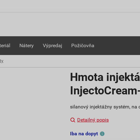
eriál
Nátery
Výpredaj
Požičovňa
ty
Hmota injekt
InjectoCream
silanový injektážny systém, na o
Detailný popis
Iba na dopyt