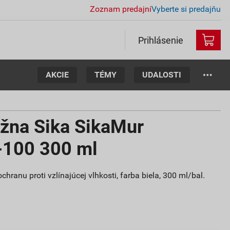
Zoznam predajní
Vyberte si predajňu
Prihlásenie
AKCIE
TÉMY
UDALOSTI
ážna Sika SikaMur
-100 300 ml
chranu proti vzlínajúcej vlhkosti, farba biela, 300 ml/bal.