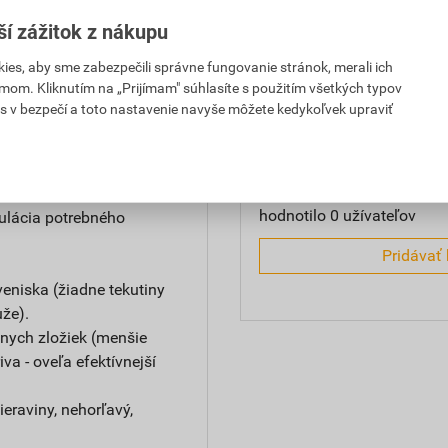
Hodnotenie
ší zážitok z nákupu
buje čakanie, ako pri
es, aby sme zabezpečili správne fungovanie stránok, merali ich
í).
mom. Kliknutím na „Prijímam" súhlasíte s použitím všetkých typov
0,0
vorov (ako pri tlakových
s v bezpečí a toto nastavenie navyše môžete kedykoľvek upraviť
 pumpovaní tlakovým
 nádob ako pri
hodnotilo 0 užívateľov
ulácia potrebného
Pridávať 
eniska (žiadne tekutiny
uže).
nych zložiek (menšie
a - oveľa efektívnejší
eraviny, nehorľavý,