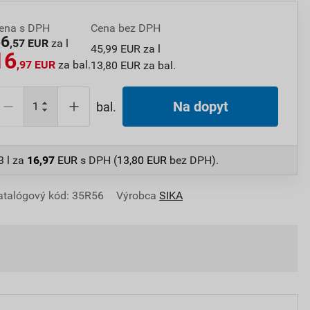
ena s DPH
Cena bez DPH
56
,57 EUR
za l
45,99 EUR za l
16
,97 EUR
za bal.
13,80 EUR za bal.
Na dopyt
bal.
3 l
za
16,97
EUR
s DPH (
13,80
EUR
bez DPH).
atalógový kód: 35R56
Výrobca
SIKA