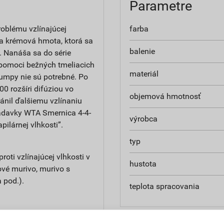
Parametre
roblému vzlínajúcej
farba
a krémová hmota, ktorá sa
balenie
. Nanáša sa do série
 pomoci bežných tmeliacich
materiál
pumpy nie sú potrebné. Po
0 rozšíri difúziou vo
objemová hmotnosť
ánil ďalšiemu vzlínaniu
iadavky WTA Smernica 4-4-
výrobca
ilárnej vlhkosti”.
typ
ti vzlínajúcej vlhkosti v
hustota
ové murivo, murivo s
 pod.).
teplota spracovania
, nízke nároky na