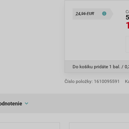
C
24,96 EUR
Do košíku pridáte
1 bal. / 0,
Číslo položky:
1610095591
K
hodnotenie