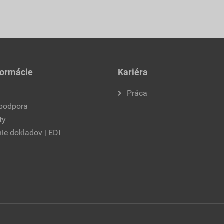
formácie
Kariéra
y
Práca
 podpora
ty
ie dokladov | EDI