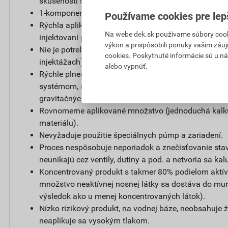
skúsenosti s aplikáciou).
1-komponentný, pripravený na použitie.
Používame cookies pre lep
Rýchla aplikácia (nepotrebuje dvojité vŕtanie, nepotre
Na webe dek.sk používame súbory cooki
injektovaní pod tlakom alebo gravitačnom injektovan
výkon a prispôsobili ponuky vašim záuj
Nie je potrebné dočasné utesňovanie injektážnych ot
cookies. Poskytnuté informácie sú u ná
injektážach).
alebo vypnúť.
Rýchle plnenie otvorov (nie je potrebný čas ako pri
systémom, resp. nie je potrebné opätovné napĺňanie
gravitačných spôsoboch injektovania).
Rovnomerne aplikované množstvo (jednoduchá kalk
materiálu).
Nevyžaduje použitie špeciálnych púmp a zariadení.
Proces nespôsobuje neporiadok a znečisťovanie stav
neunikajú cez ventily, dutiny a pod. a netvoria sa kal
Koncentrovaný produkt s takmer 80% podielom aktív
množstvo neaktívnej nosnej látky sa dostáva do muriv
výsledok ako u menej koncentrovaných látok).
Nízko rizikový produkt, na vodnej báze, neobsahuje ži
neaplikuje sa vysokým tlakom.