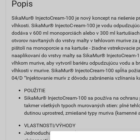
Popis
SikaMur® InjectoCream-100 je nový koncept na riešenie p
vlhkosti. SikaMur® InjectoC-ream-100 je vodu odpudzujúc
dodáva v 600 ml monoporciách alebo v 300 ml kartušiach
otvorov navŕtaných do vrstvy malty v tehlovom murive za
pištolí na monoporcie a na kartuše - žiadne vstrekovacie 
naaplikovaní do vrstvy malty sa SikaMur® InjectoCream-10
vlhkom murive, aby vytvoril bariéru odpudzujúcu vodu a br
vlhkosti v murive. SikaMur® InjectoCream-100 spĺňa pož
04/D “Injektovanie murív z dôvodu zabránenia vzlínania kap
POUŽITIE
SikaMur® InjectoCream-100 sa používa na ochranu pro
takmer všetkých typoch murovaných stien: plné tehl
dutinou uprostred, zmiešané typy muriva (kamenné a
VLASTNOSTI/VÝHODY
Jednoduchá aplikácia (nízke riziko aplikačných chýb