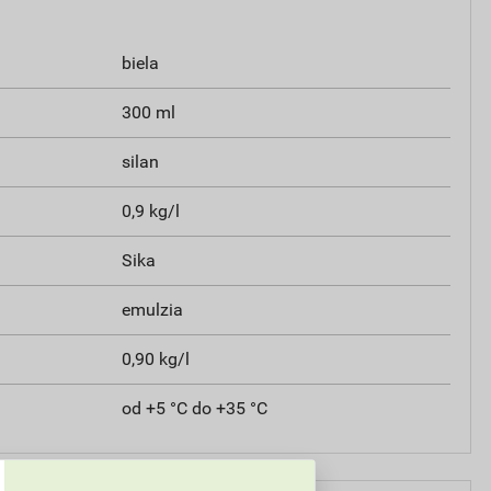
biela
300 ml
silan
0,9 kg/l
Sika
emulzia
0,90 kg/l
od +5 °C do +35 °C