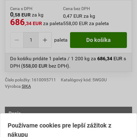
Cena s DPH
Cena bez DPH
0
,58 EUR
za kg
0,47 EUR za kg
686
,34 EUR
za paleta
558,00 EUR za paleta
paleta
Do košíka
Do košíku pridáte
1 paleta / 1 200 kg
za
686,34
EUR
s
DPH (
558,00
EUR
bez DPH).
Číslo položky:
1610095711
Katalógový kód: 5WG0U
Výrobca
SIKA
Popis
Používame cookies pre lepší zážitok z
SikaCeram-253 Flex je zlepšené flexibilné
nákupu
(deformovateľné) cementové lepidlo triedy C2TE S1 so