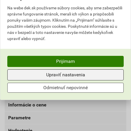
zníženým sklzom a predĺženou dobou zavädnutia. Je
Na webe dek.sk používame súbory cookies, aby sme zabezpečili
určené na lepenie všetkých druhov keramických
správne fungovanie stránok, merali ich výkon a prispôsobili
obkladov a dlažieb vrátane veľkých formátov,
ponuky vašim záujmom. Kliknutím na „Prijímam" súhlasíte s
použitím všetkých typov cookies. Poskytnuté informácie sú u
betónových dosiek alebo vymývanej dlažby, dlažby z
nás v bezpečí a toto nastavenie navyše môžete kedykoľvek
prírodného alebo umelého kameňa. Je vhodný na
upraviť alebo vypnúť.
lepenie na zvislé a vodorovné podklady v interiéri aj
exteriéri. Vhodným podkladom je betón, jadrová
omietka, sadrokartón alebo cementotrieskové dosky,
Prijímam
existujúca stará dlažba, anhydritový podklad s
penetráciou, podlahy s podlahovým vykurovaním, na
Upraviť nastavenia
podklady, kde môžeme očakávať zmršťovanie alebo
teplotnú expanziu. Vhodný na použitie na balkónoch,
Odmietnuť nepovinné
terasách a bazénoch.
Informácie o cene
Parametre
Aktuálna predajná cena po zľave 25% z cenníkovej
ceny
Hodnotenie