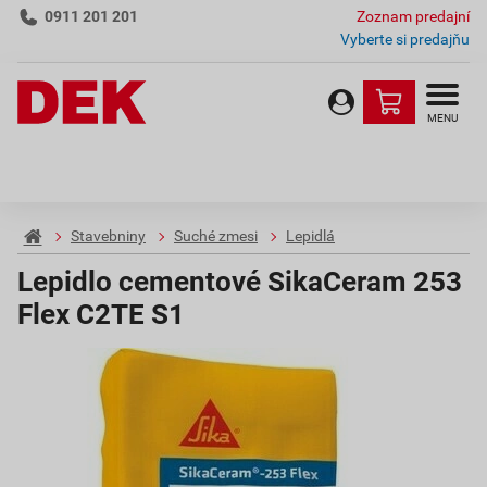
0911 201 201
Zoznam predajní
Vyberte si predajňu
MENU
Stavebniny
Suché zmesi
Lepidlá
Lepidlo cementové SikaCeram 253
Flex C2TE S1