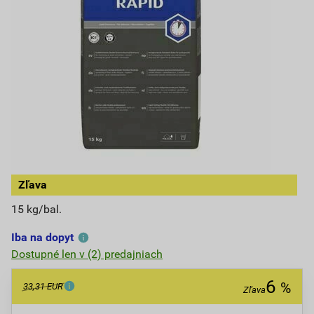
Zľava
15 kg/bal.
Iba na dopyt
Dostupné len v (2) predajniach
6
%
33,31 EUR
Zľava