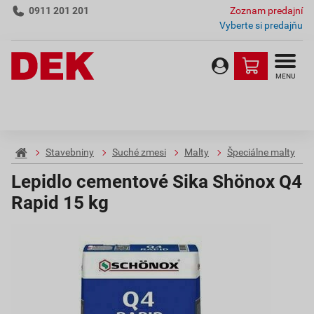
0911 201 201
Zoznam predajní
Vyberte si predajňu
MENU
Stavebniny
Suché zmesi
Malty
Špeciálne malty
Lepidlo cementové Sika Shönox Q4
Rapid 15 kg