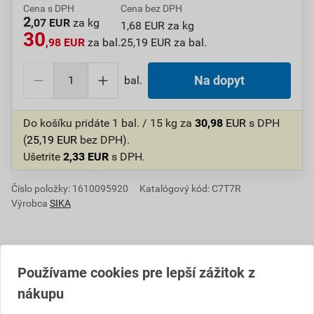
Cena s DPH
Cena bez DPH
2
,07 EUR
za kg
1,68 EUR za kg
30
,98 EUR
za bal.
25,19 EUR za bal.
bal.
Na dopyt
Do košíku pridáte
1 bal. / 15 kg
za
30,98
EUR
s DPH
(
25,19
EUR
bez DPH).
Ušetrite
2,33
EUR
s DPH.
Číslo položky:
1610095920
Katalógový kód: C7T7R
Výrobca
SIKA
Informácie o cene
Používame cookies pre lepší zážitok z
nákupu
Aktuálna predajná cena po zľave 27% z cenníkovej