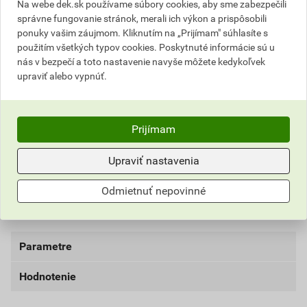
ceny
Na webe dek.sk používame súbory cookies, aby sme zabezpečili
správne fungovanie stránok, merali ich výkon a prispôsobili
25,19 EUR
30,98 EUR
ponuky vašim záujmom. Kliknutím na „Prijímam" súhlasíte s
bez DPH za bal.
s DPH za bal.
použitím všetkých typov cookies. Poskytnuté informácie sú u
nás v bezpečí a toto nastavenie navyše môžete kedykoľvek
Najnižšia predajná cena v období 30 dní pred
upraviť alebo vypnúť.
poskytnutím zľavy
27,08 EUR
33,31 EUR
bez DPH za bal.
s DPH za bal.
Prijímam
Aktuálna predajná porovnávacia cena po zľave 27% z
Upraviť nastavenia
cenníkovej ceny
Odmietnuť nepovinné
1,68 EUR
2,07 EUR
bez DPH za kg
s DPH za kg
Parametre
Hodnotenie
balenie
15 kg