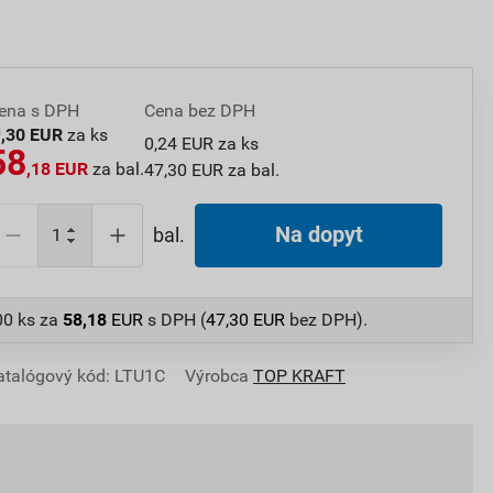
ena s DPH
Cena bez DPH
0
,30 EUR
za ks
0,24 EUR za ks
58
,18 EUR
za bal.
47,30 EUR za bal.
Na dopyt
bal.
00 ks
za
58,18
EUR
s DPH (
47,30
EUR
bez DPH).
atalógový kód: LTU1C
Výrobca
TOP KRAFT