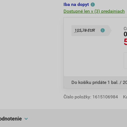
Iba na dopyt
Dostupné len v (3) predajniach
C
105,78 EUR
Do košíku pridáte
1 bal. / 2
Číslo položky:
1615106984
K
hodnotenie