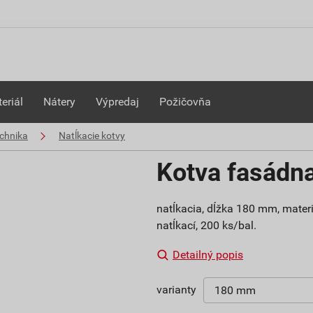
eriál
Nátery
Výpredaj
Požičovňa
chnika
Natĺkacie kotvy
Kotva fasádn
natĺkacia, dĺžka 180 mm, materi
natĺkací, 200 ks/bal.
Detailný popis
varianty