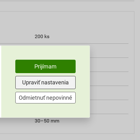
200 ks
180 mm
10×180 mm
Prijímam
10 mm
Upraviť nastavenia
60 mm
Odmietnuť nepovinné
Top Kraft
30–50 mm