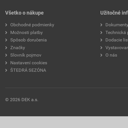
Všetko o nákupe
Užitočné in
Obchodné podmienky
Dokument
Možnosti platby
Technická
Spôsob doručenia
Dodacie lis
Značky
Vystavovan
Slovník pojmov
O nás
Nastavení cookies
ŠTEDRÁ SEZÓNA
© 2026 DEK a.s.