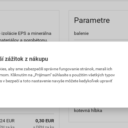
Parametre
 izolácie EPS a minerálna
balenie
materiálov a porobétonu.
dĺžka
ší zážitok z nákupu
rozmery
es, aby sme zabezpečili správne fungovanie stránok, merali ich
priemer
mom. Kliknutím na „Prijímam" súhlasíte s použitím všetkých typov
,30 EUR
58,18 EUR
s v bezpečí a toto nastavenie navyše môžete kedykoľvek upraviť
priemer taniera
 za bal.
s DPH za bal.
značka
,30 EUR
58,18 EUR
 za bal.
s DPH za bal.
kotevná hĺbka
,24 EUR
0,30 EUR
PH za ks
s DPH za ks