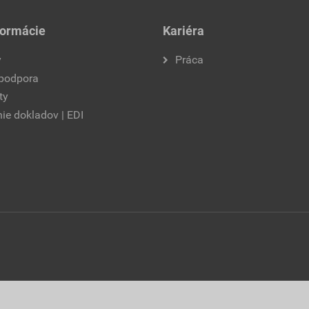
formácie
Kariéra
y
Práca
 podpora
ty
ie dokladov | EDI