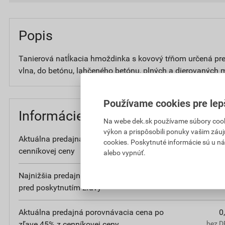
Popis
Tanierová natĺkacia hmoždinka s kovový tŕňom určená pre
vlna, do betónu, lahčeného betónu, plných a dierovaných 
Používame cookies pre lep
Informácie o cene
Na webe dek.sk používame súbory cooki
výkon a prispôsobili ponuky vašim záuj
Aktuálna predajná cena po zľave 45% z
47
cookies. Poskytnuté informácie sú u ná
cenníkovej ceny
bez DPH
alebo vypnúť.
Najnižšia predajná cena v období 30 dní
47
pred poskytnutím zľavy
bez DPH
Aktuálna predajná porovnávacia cena po
0
zľave 45% z cenníkovej ceny
bez D