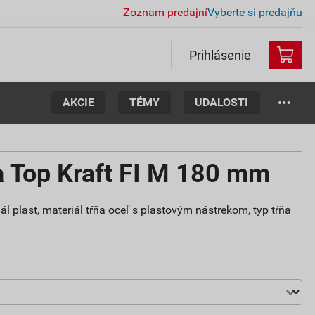
Zoznam predajní
Vyberte si predajňu
Prihlásenie
AKCIE
TÉMY
UDALOSTI
a Top Kraft FI M 180 mm
ál plast, materiál tŕňa oceľ s plastovým nástrekom, typ tŕňa