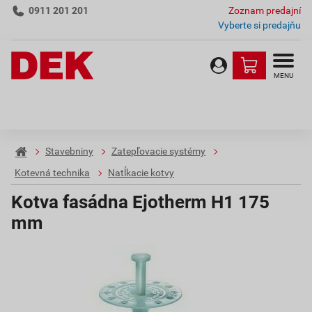
0911 201 201
Zoznam predajní
Vyberte si predajňu
MENU
Stavebniny
Zatepľovacie systémy
Kotevná technika
Natĺkacie kotvy
Kotva fasádna Ejotherm H1 175
mm