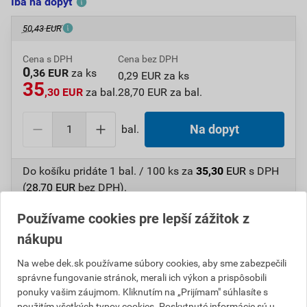
Iba na dopyt
50,43 EUR
Cena s DPH
Cena bez DPH
0
,36 EUR
za ks
0,29 EUR za ks
35
,30 EUR
za bal.
28,70 EUR za bal.
bal.
Na dopyt
Do košíku pridáte
1 bal. / 100 ks
za
35,30
EUR
s DPH
(
28,70
EUR
bez DPH).
Používame cookies pre lepší zážitok z
Číslo položky:
1615112741
Katalógový kód: 6NGMK
Výrobca
EJOT
nákupu
Na webe dek.sk používame súbory cookies, aby sme zabezpečili
správne fungovanie stránok, merali ich výkon a prispôsobili
ponuky vašim záujmom. Kliknutím na „Prijímam" súhlasíte s
Popis
použitím všetkých typov cookies. Poskytnuté informácie sú u