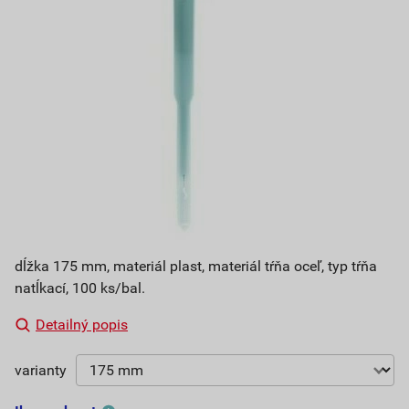
dĺžka 175 mm, materiál plast, materiál tŕňa oceľ, typ tŕňa
natĺkací, 100 ks/bal.
Detailný popis
varianty