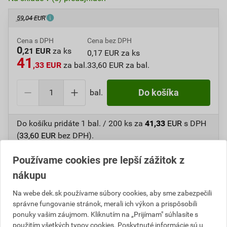
59,04 EUR
Cena s DPH
Cena bez DPH
0
,21 EUR
za ks
0,17 EUR za ks
41
,33 EUR
za bal.
33,60 EUR za bal.
bal.
Do košíka
Do košíku pridáte
1 bal. / 200 ks
za
41,33
EUR
s DPH
(
33,60
EUR
bez DPH).
Používame cookies pre lepší zážitok z
Číslo položky:
1615112870
Katalógový kód: LWZ0H
Výrobca
EJOT
nákupu
Na webe dek.sk používame súbory cookies, aby sme zabezpečili
správne fungovanie stránok, merali ich výkon a prispôsobili
Popis
ponuky vašim záujmom. Kliknutím na „Prijímam" súhlasíte s
použitím všetkých typov cookies. Poskytnuté informácie sú u