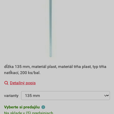
dĺžka 135 mm, materiál plast, materiál tŕňa plast, typ tŕňa
natĺkací, 200 ks/bal.
Detailný popis
varianty
Vyberte si predajňu
Na sklade v (5) predajniach