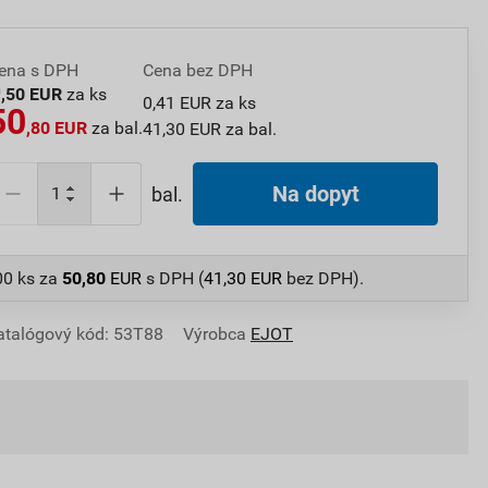
ena s DPH
Cena bez DPH
0
,50 EUR
za ks
0,41 EUR za ks
50
,80 EUR
za bal.
41,30 EUR za bal.
Na dopyt
bal.
00 ks
za
50,80
EUR
s DPH (
41,30
EUR
bez DPH).
atalógový kód: 53T88
Výrobca
EJOT