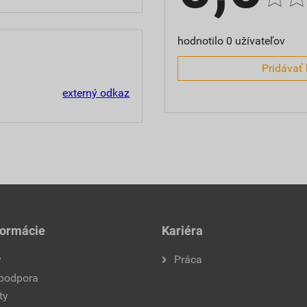
hodnotilo 0 užívateľov
Pridávať 
externý odkaz
formácie
Kariéra
y
Práca
 podpora
ty