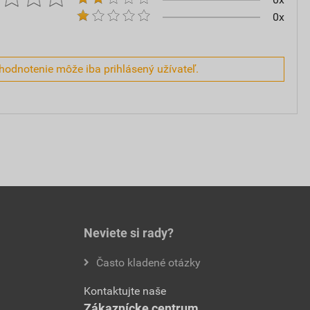
0x
hodnotenie môže iba prihlásený užívateľ.
Neviete si rady?
Často kladené otázky
Kontaktujte naše
Zákaznícke centrum