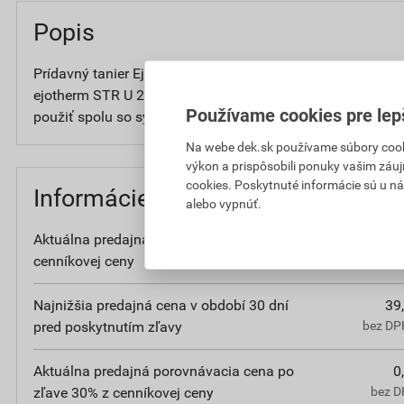
Popis
Prídavný tanier Ejot VT 2G je rozširujúcí tanier pre použiti
ejotherm STR U 2G pre zápustnú montáž do mäkkých mine
Používame cookies pre lep
použiť spolu so systémovou zátkou z minerálnej vlny.
Na webe dek.sk používame súbory cooki
výkon a prispôsobili ponuky vašim záuj
cookies. Poskytnuté informácie sú u ná
Informácie o cene
alebo vypnúť.
Aktuálna predajná cena po zľave 30% z
41
cenníkovej ceny
bez DPH
Najnižšia predajná cena v období 30 dní
39
pred poskytnutím zľavy
bez DPH
Aktuálna predajná porovnávacia cena po
0
zľave 30% z cenníkovej ceny
bez D