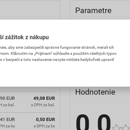
Parametre
e v kombinácii s kotvami
balenie
rálnych dosiek. Nutné
ší zážitok z nákupu
priemer
es, aby sme zabezpečili správne fungovanie stránok, merali ich
výrobca
mom. Kliknutím na „Prijímam" súhlasíte s použitím všetkých typov
s v bezpečí a toto nastavenie navyše môžete kedykoľvek upraviť
značka
,30 EUR
50,80 EUR
 za bal.
s DPH za bal.
Hodnotenie
,90 EUR
49,08 EUR
 za bal.
s DPH za bal.
0,0
,41 EUR
0,50 EUR
PH za ks
s DPH za ks