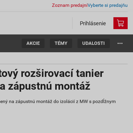
Zoznam predajní
Vyberte si predajňu
Prihlásenie
AKCIE
TÉMY
UDALOSTI
ový rozširovací tanier
a zápustnú montáž
určený na zápustnú montáž do izolácií z MW s pozdĺžnym