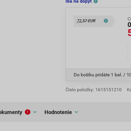
Iba na dopyt
C
72,57 EUR
Do košíku pridáte
1 bal. / 1
Číslo položky:
1615151210
K
dokumenty
hodnotenie
1