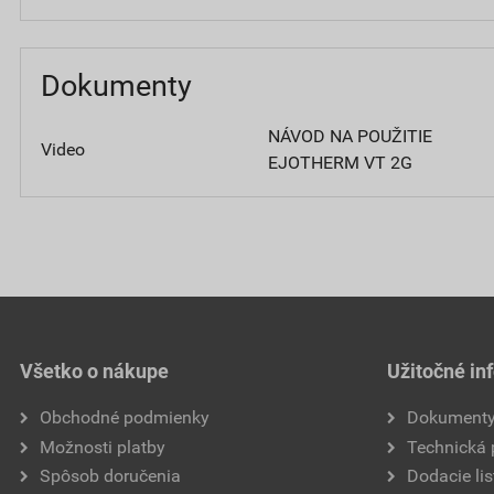
Dokumenty
NÁVOD NA POUŽITIE
Video
EJOTHERM VT 2G
Všetko o nákupe
Užitočné in
Obchodné podmienky
Dokument
Možnosti platby
Technická
Spôsob doručenia
Dodacie lis