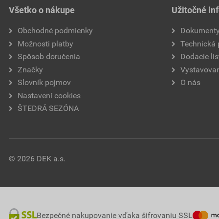
Všetko o nákupe
Užitočné in
Obchodné podmienky
Dokument
Možnosti platby
Technická
Spôsob doručenia
Dodacie lis
Značky
Vystavovan
Slovník pojmov
O nás
Nastavení cookies
ŠTEDRÁ SEZÓNA
© 2026 DEK a.s.
Bezpečné nakupovanie vďaka šifrovaniu SSL