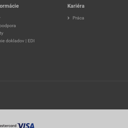
formácie
Kariéra
y
Práca
 podpora
ty
ie dokladov | EDI