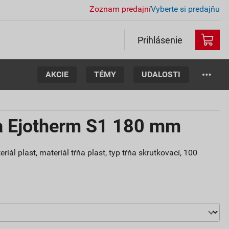
Zoznam predajní
Vyberte si predajňu
Prihlásenie
AKCIE
TÉMY
UDALOSTI
a Ejotherm S1 180 mm
iál plast, materiál tŕňa plast, typ tŕňa skrutkovací, 100