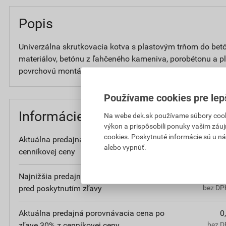
Popis
Univerzálna skrutkovacia kotva s plastovým trňom do bet
materiálov, betónu z ľahčeného kameniva, porobétonu a pl
povrchovú montáž.
Používame cookies pre lep
Informácie o cene
Na webe dek.sk používame súbory cooki
výkon a prispôsobili ponuky vašim záuj
cookies. Poskytnuté informácie sú u ná
Aktuálna predajná cena po zľave 30% z
32
alebo vypnúť.
cenníkovej ceny
bez DPH
Najnižšia predajná cena v období 30 dní
30
pred poskytnutím zľavy
bez DPH
Aktuálna predajná porovnávacia cena po
0
zľave 30% z cenníkovej ceny
bez D