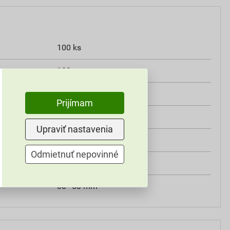
100 ks
180 mm
8×180 mm
Prijímam
8 mm
Upraviť nastavenia
60 mm
Odmietnuť nepovinné
Ejot
30–50 mm