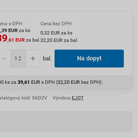
ena s DPH
Cena bez DPH
0
,39 EUR
za ks
0,32 EUR za ks
39
,61 EUR
za bal.
32,20 EUR za bal.
Na dopyt
bal.
00 ks
za
39,61
EUR
s DPH (
32,20
EUR
bez DPH).
atalógový kód: S6D2V
Výrobca
EJOT