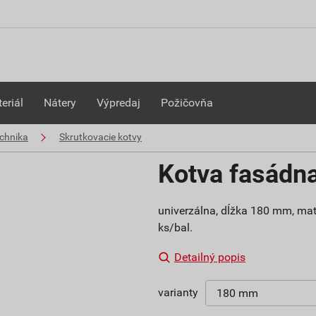
eriál
Nátery
Výpredaj
Požičovňa
chnika
Skrutkovacie kotvy
Kotva fasádn
univerzálna, dĺžka 180 mm, mater
ks/bal.
Detailný popis
varianty