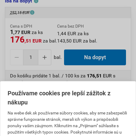
Iba na dopyt
252,15 EUR
Cena s DPH
Cena bez DPH
1
,77 EUR
za ks
1,44 EUR za ks
176
,51 EUR
za bal.
143,50 EUR za bal.
bal.
Na dopyt
Do košíku pridáte
1 bal. / 100 ks
za
176,51
EUR
s
DPH (
143,50
EUR
bez DPH).
Používame cookies pre lepší zážitok z
Číslo položky:
1615206656
Katalógový kód: T6UPK
nákupu
Výrobca
EJOT
Na webe dek.sk používame súbory cookies, aby sme zabezpečili
správne fungovanie stránok, merali ich výkon a prispôsobili
ponuky vašim záujmom. Kliknutím na „Prijímam" súhlasíte s
Popis
použitím všetkých typov cookies. Poskytnuté informácie sú u