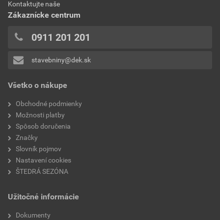
Aktuálna predajná porovnávacia cena po zľave 30% z
Kontaktujte naše
0x
značka
Ejot
cenníkovej ceny
Zákaznícke centrum
0x
1,44 EUR
1,77 EUR
kotevná hĺbka
30–50 mm
0x
0911 201 201
bez DPH za ks
s DPH za ks
0x
stavebniny@dek.sk
Pridávať hodnotenie môže iba prihlásený užívateľ.
Všetko o nákupe
Obchodné podmienky
Možnosti platby
Spôsob doručenia
Značky
Slovník pojmov
Nastavení cookies
ŠTEDRÁ SEZÓNA
Užitočné informácie
Dokumenty