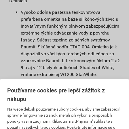
Definícia
Vysoko odolná pastézna tenkovrstvová
prefarbená omietka na báze silikónových živíc s
inovatívnym funkčným plnivom zabezpečujúcim
extrémne rýchle odvádzanie vody z povrchu
fasády. Súčasť tepelnoizolačných systémov
Baumit. Skúšané podľa ETAG 004. Omietka je k
dispozícii vo všetkých farebných odtieňoch zo
vzorkovnice Baumit Life s koncovým číslom 2 až
9 a aj v 12 bielych odtieňoch Shades of White,
vrátane extra bielej W1200 StarWhite.
Zloženie
Používame cookies pre lepší zážitok z
Silikónová emulzia a organické spojivá,
nákupu
špeciálne minerálne plnivá, farebnéa biele
Na webe dek.sk používame súbory cookies, aby sme zabezpečili
pigmenty, vlákna, prísady, voda.
správne fungovanie stránok, merali ich výkon a prispôsobili
ponuky vašim záujmom. Kliknutím na „Prijímam" súhlasíte s
Vlastnosti
použitím všetkých typov cookies. Poskytnuté informácie sú u