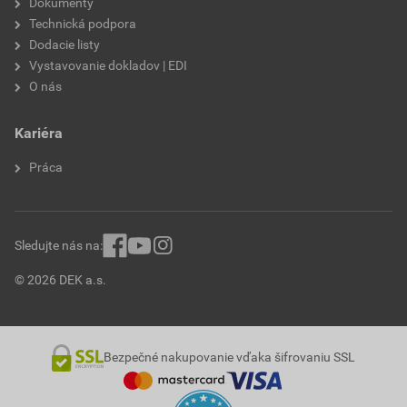
Dokumenty
Technická podpora
značka
Baumit
Dodacie listy
Vystavovanie dokladov | EDI
odtieň
rôzne odtiene
O nás
výrobca
Baumit
Kariéra
Práca
Sledujte nás na:
© 2026 DEK a.s.
Bezpečné nakupovanie vďaka šifrovaniu SSL