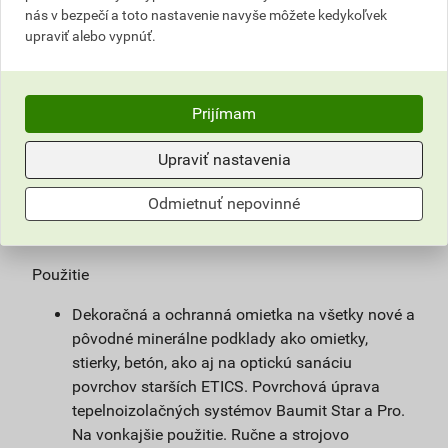
nás v bezpečí a toto nastavenie navyše môžete kedykoľvek
Vysoko vodoodpudivá tenkovrstvová omietka,
upraviť alebo vypnúť.
odolná voči nepriaznivým klimatickým
podmienkam, paropriepustná, ľahko
spracovateľná. Vylepšená receptúra umožňuje
Prijímam
rýchlejšie vyschnutie fasády, čo znižuje riziko
napadnutia fasády plesňami a riasami. Vďaka
Upraviť nastavenia
jedinečnej kombinácii hydrofóbnych a
hydrofilných vlastností (tzv. Drypor efekt) je
Odmietnuť nepovinné
omietka menej náchylná na zašpinenie. Omietka
vyniká spracovateľnosťou.
Použitie
Dekoračná a ochranná omietka na všetky nové a
pôvodné minerálne podklady ako omietky,
stierky, betón, ako aj na optickú sanáciu
povrchov starších ETICS. Povrchová úprava
tepelnoizolačných systémov Baumit Star a Pro.
Na vonkajšie použitie. Ručne a strojovo