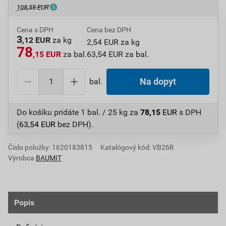
108,55 EUR
Cena s DPH
Cena bez DPH
3
,12 EUR
za kg
2,54 EUR za kg
78
,15 EUR
za bal.
63,54 EUR za bal.
bal.
Na dopyt
Do košíku pridáte
1 bal. / 25 kg
za
78,15
EUR
s DPH
(
63,54
EUR
bez DPH).
Číslo položky:
1620183815
Katalógový kód: VB26R
Výrobca
BAUMIT
Popis