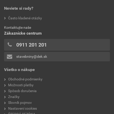
0,0
poskytnutím zľavy
Neviete si rady?
6,77 EUR
8,33 EUR
bez DPH za ks
s DPH za ks
hodnotilo 0 užívateľov
Často kladené otázky
0x
Aktuálna predajná porovnávacia cena po zľave 22% z
Kontaktujte naše
0x
cenníkovej ceny
Zákaznícke centrum
0x
8,40 EUR
10,33 EUR
0x
0911 201 201
bez DPH za l
s DPH za l
0x
stavebniny@dek.sk
Pridávať hodnotenie môže iba prihlásený užívateľ.
Všetko o nákupe
Obchodné podmienky
Možnosti platby
Spôsob doručenia
Značky
Slovník pojmov
Nastavení cookies