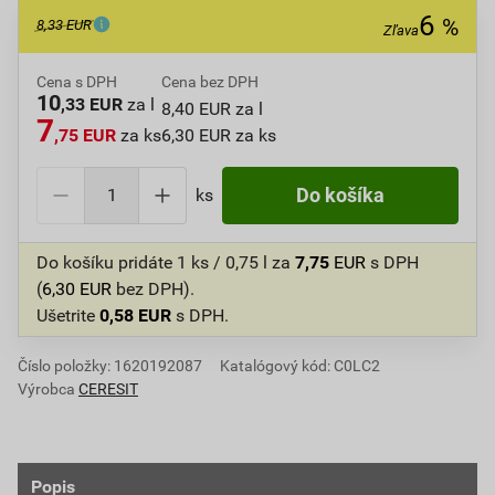
6
%
8,33 EUR
Zľava
Cena s DPH
Cena bez DPH
10
,33 EUR
za l
8,40 EUR za l
7
,75 EUR
za ks
6,30 EUR za ks
ks
Do košíka
Do košíku pridáte
1 ks / 0,75 l
za
7,75
EUR
s DPH
(
6,30
EUR
bez DPH).
Ušetrite
0,58
EUR
s DPH.
Číslo položky:
1620192087
Katalógový kód: C0LC2
Výrobca
CERESIT
Popis