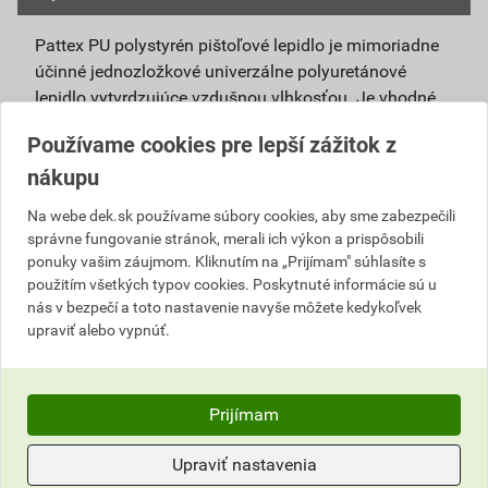
Pattex PU polystyrén pištoľové lepidlo je mimoriadne
účinné jednozložkové univerzálne polyuretánové
lepidlo vytvrdzujúce vzdušnou vlhkosťou. Je vhodné
na lepenie polystyrénových a tepelnoizolačných
Používame cookies pre lepší zážitok z
dosiek, parapetov, sadrokartónu, minerálnej vlny, korku
nákupu
a pod. stavebných materiálov. Rýchlo a ľahko sa
aplikuje, má veľmi dobré tepelno-izolačné vlastnosti a
Na webe dek.sk používame súbory cookies, aby sme zabezpečili
je vodeodolné. Oblasť použitia: Má vynikajúcu
správne fungovanie stránok, merali ich výkon a prispôsobili
priľnavosť na väčšinu stavebných materiálov, ako je
ponuky vašim záujmom. Kliknutím na „Prijímam" súhlasíte s
drevo, betón, kameň, kov a pod.
použitím všetkých typov cookies. Poskytnuté informácie sú u
nás v bezpečí a toto nastavenie navyše môžete kedykoľvek
Lepenie muriva a pórobetónu,
upraviť alebo vypnúť.
lepenie plošných panelov,
lepenie polystyrénu a izolačných prvkov - vhodné
aj na XPS (styrodur),
Prijímam
lepenie parapetov,
lepenie a izolácie strešných prvkov (nenahrádza
Upraviť nastavenia
mechanické upevnenie),