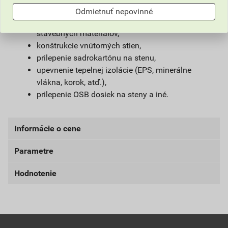
lepenie schodiskových nášľapov,
Odmietnuť nepovinné
vnútorné a vonkajšie lepenie bežných
stavebných materiálov,
konštrukcie vnútorných stien,
prilepenie sadrokartónu na stenu,
upevnenie tepelnej izolácie (EPS, minerálne
vlákna, korok, atď.),
prilepenie OSB dosiek na steny a iné.
Informácie o cene
Parametre
Aktuálna predajná cena po zľave 22% z cenníkovej
ceny
Hodnotenie
balenie
750 ml
6,30 EUR
7,75 EUR
bez DPH za ks
s DPH za ks
výrobca
Pattex
Najnižšia predajná cena v období 30 dní pred