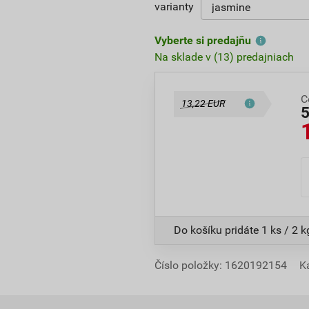
varianty
Vyberte si predajňu
Na sklade v (13) predajniach
C
13,22 EUR
Do košíku pridáte
1 ks / 2 k
Číslo položky:
1620192154
K