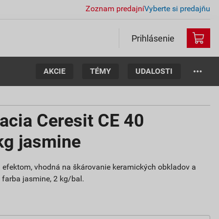
Zoznam predajní
Vyberte si predajňu
Prihlásenie
AKCIE
TÉMY
UDALOSTI
acia Ceresit CE 40
kg jasmine
m efektom, vhodná na škárovanie keramických obkladov a
 farba jasmine, 2 kg/bal.