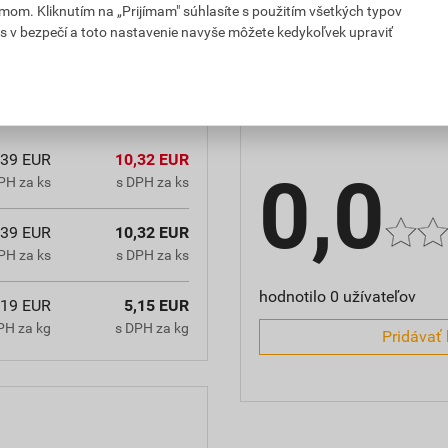
doba spracovateľnosti
mom. Kliknutím na „Prijímam" súhlasíte s použitím všetkých typov
s v bezpečí a toto nastavenie navyše môžete kedykoľvek upraviť
Hodnotenie
,39 EUR
10,32 EUR
0,0
PH za ks
s DPH za ks
,39 EUR
10,32 EUR
PH za ks
s DPH za ks
hodnotilo 0 užívateľov
,19 EUR
5,15 EUR
PH za kg
s DPH za kg
Pridávať 