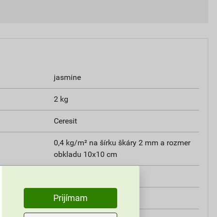
jasmine
2 kg
Ceresit
0,4 kg/m² na šírku škáry 2 mm a rozmer
obkladu 10x10 cm
od + 5 °C do +25 °C
Prijímam
od -30°C do +70°C