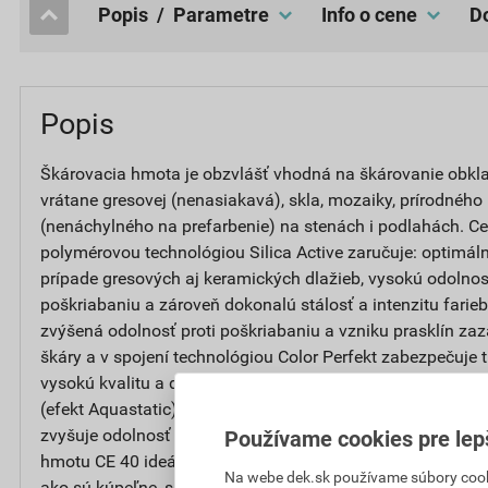
popis / Parametre
Info o cene
Popis
Škárovacia hmota je obzvlášť vhodná na škárovanie obkla
vrátane gresovej (nenasiakavá), skla, mozaiky, prírodné
(nenáchylného na prefarbenie) na stenách i podlahách. Ce
polymérovou technológiou Silica Active zaručuje: optimál
prípade gresových aj keramických dlažieb, vysokú odolnosť 
poškriabaniu a zároveň dokonalú stálosť a intenzitu farie
zvýšená odolnosť proti poškriabaniu a vzniku prasklín za
škáry a v spojení technológiou Color Perfekt zabezpečuje 
vysokú kvalitu a dokonalý vzhľad škárovacej malty. Vďak
(efekt Aquastatic) zostávajú kvapky na povrchu škáry a nev
zvyšuje odolnosť proti plesniam a poškodeniu. Tieto vlast
Používame cookies pre lep
hmotu CE 40 ideálnu na použitie v miestach dlhodobo vy
Na webe dek.sk používame súbory cooki
ako sú kúpeľne, sprchy a kuchyne. Je určená na použitie v in