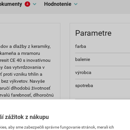
dokumenty
hodnotenie
4
Parametre
dov a dlažby z keramiky,
farba
ho kameňa a mramoru
balenie
resit CE 40 s inovatívnou
ny čas vytvrdzovania v
výrobca
proti vzniku trhlín a
b bez výkvetov. Navyše
spotreba
zaručí dlhodobú životnosť
trvalú farebnosť, dlhoročnú
a minimálnej nasiakavosti
teplota spracovania
sakujú do jej štruktúry, čo
nosti robia škárovaciu
ší zážitok z nákupu
teplotná odolnosť
stavených pôsobeniu vody,
es, aby sme zabezpečili správne fungovanie stránok, merali ich
teriéri aj exteriéri, vrátane