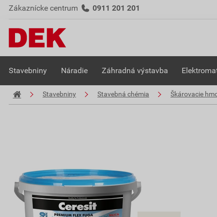
Zákaznícke centrum
0911 201 201
Stavebniny
Náradie
Záhradná výstavba
Elektromat
Stavebniny
Stavebná chémia
Škárovacie hm