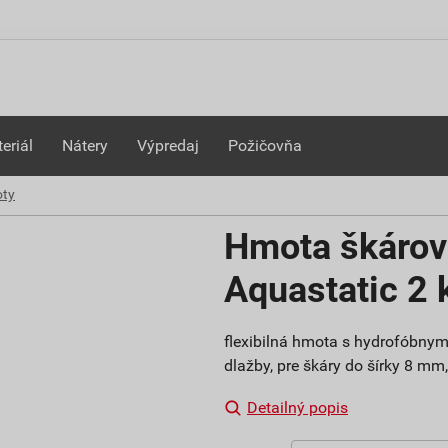
eriál
Nátery
Výpredaj
Požičovňa
oty
Hmota škárov
Aquastatic 2 
flexibilná hmota s hydrofóbny
dlažby, pre škáry do šírky 8 mm,
Detailný popis