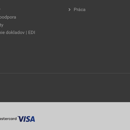
y
Práca
 podpora
ty
ie dokladov | EDI