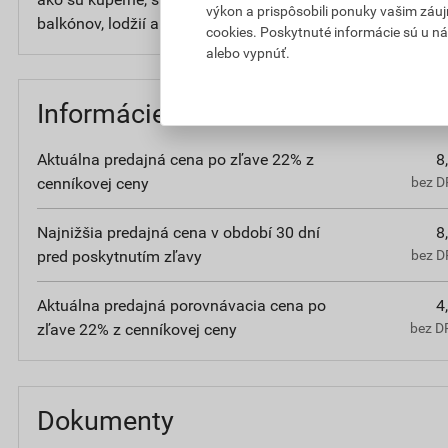
výkon a prispôsobili ponuky vašim záuj
balkónov, lodžií a terás. Na šírku škár do 8 mm.
cookies. Poskytnuté informácie sú u ná
alebo vypnúť.
Informácie o cene
Aktuálna predajná cena po zľave 22% z
8
cenníkovej ceny
bez D
Najnižšia predajná cena v období 30 dní
8
pred poskytnutím zľavy
bez D
Aktuálna predajná porovnávacia cena po
4
zľave 22% z cenníkovej ceny
bez D
Dokumenty