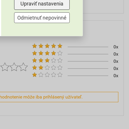
do 2 h
Upraviť nastavenia
Odmietnuť nepovinné
0x
0x
0x
0x
0x
hodnotenie môže iba prihlásený užívateľ.