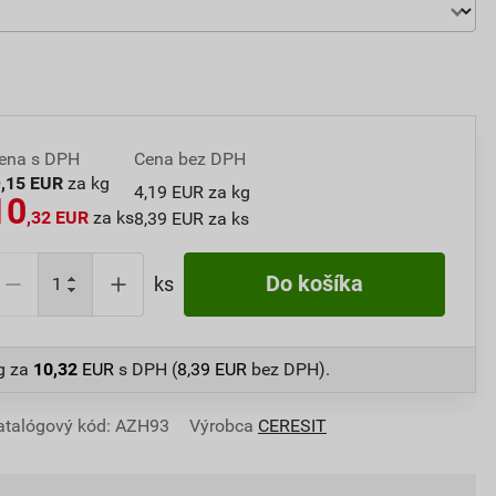
ena s DPH
Cena bez DPH
5
,15 EUR
za kg
4,19 EUR za kg
10
,32 EUR
za ks
8,39 EUR za ks
Do košíka
ks
g
za
10,32
EUR
s DPH (
8,39
EUR
bez DPH).
atalógový kód: AZH93
Výrobca
CERESIT