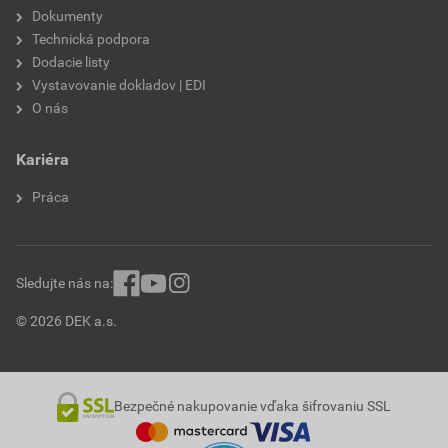
Dokumenty
Technická podpora
Dodacie listy
Vystavovanie dokladov | EDI
O nás
Kariéra
Práca
Sledujte nás na:
© 2026 DEK a.s.
Bezpečné nakupovanie vďaka šifrovaniu SSL