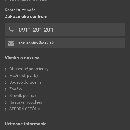
0x
Aktuálna predajná porovnávacia cena po zľave 22% z
Kontaktujte naše
0x
cenníkovej ceny
Zákaznícke centrum
0x
7,72 EUR
9,50 EUR
0x
0911 201 201
bez DPH za l
s DPH za l
0x
stavebniny@dek.sk
Pridávať hodnotenie môže iba prihlásený užívateľ.
Všetko o nákupe
Obchodné podmienky
Možnosti platby
Spôsob doručenia
Značky
Slovník pojmov
Nastavení cookies
ŠTEDRÁ SEZÓNA
Užitočné informácie