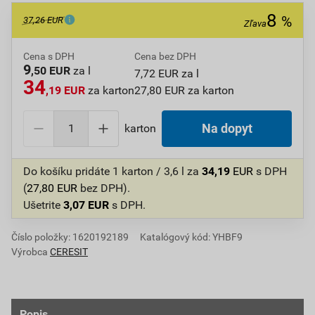
8
%
37,26 EUR
Zľava
Cena s DPH
Cena bez DPH
9
,50 EUR
za l
7,72 EUR za l
34
,19 EUR
za karton
27,80 EUR za karton
karton
Na dopyt
Do košíku pridáte
1 karton / 3,6 l
za
34,19
EUR
s DPH
(
27,80
EUR
bez DPH).
Ušetrite
3,07
EUR
s DPH.
Číslo položky:
1620192189
Katalógový kód: YHBF9
Výrobca
CERESIT
Popis