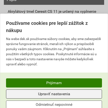
Akrylátový tmel Ceresit CS 11 je určený na vyplnenie
prasklín a trhlín v murive, omietkach aj dreve. Je
Používame cookies pre lepší zážitok z
určený na vypĺňanie škár tam, kde bežné škárovacie
hmoty vykazujú trhliny a praskliny. Je veľmi vhodný
nákupu
na vyplnenie škár medzi prvkami z dreva, plastu i
Na webe dek.sk používame súbory cookies, aby sme zabezpečili
hliníka (ostenie, rámy, parapety, lemovacie lišty a pod.)
správne fungovanie stránok, merali ich výkon a prispôsobili
a murivom alebo omietkou. Ceresit CS 11 má vysokú
ponuky vašim záujmom. Kliknutím na „Prijímam" súhlasíte s
prídržnosť ku všetkým vyzretým, pórovitým a
použitím všetkých typov cookies. Poskytnuté informácie sú u
nasiakavým materiálom, ako sú napr. pórobetón,
nás v bezpečí a toto nastavenie navyše môžete kedykoľvek
sadra, pieskovec, drevotriesky, sadrokartón prípadne
upraviť alebo vypnúť.
maliarske nátery a farby, keramické obklady a
polystyrén. Jeho použitie sa odporúča na vyplnenie
škár medzi rámami a izolačnými doskami pri
Prijímam
zatepľovaní budov. Ceresit CS 11 môže byť aplikovaný
v interiéri aj exteriéri, ale len na miestach
Upraviť nastavenia
nepodliehajúcich pnutiu, s minimálnymi nárokmi na
rozťažnosť. Čerstvo aplikovaný materiál je odolný
Odmietnuť nepovinné