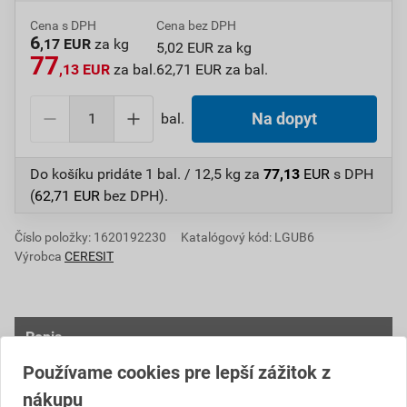
Cena s DPH
Cena bez DPH
6
,17 EUR
za kg
5,02 EUR za kg
77
,13 EUR
za bal.
62,71 EUR za bal.
bal.
Na dopyt
Do košíku pridáte
1 bal. / 12,5 kg
za
77,13
EUR
s DPH
(
62,71
EUR
bez DPH).
Číslo položky:
1620192230
Katalógový kód: LGUB6
Výrobca
CERESIT
Popis
Používame cookies pre lepší zážitok z
Hydroizolácia Ceresit CL 50 je určená na izoláciu
nákupu
podkladu proti vode a vlhkosti pred lepením obkladov,