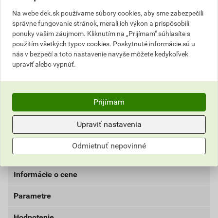
dlažieb z keramiky a prírodného kameňa v interiéri ako
Na webe dek.sk používame súbory cookies, aby sme zabezpečili
aj v exteriéri. Je odporúčaná pre oblasti trvale či
správne fungovanie stránok, merali ich výkon a prispôsobili
občasne namáhané vlhkosťou, ako sú bazény, terasy,
ponuky vašim záujmom. Kliknutím na „Prijímam" súhlasíte s
použitím všetkých typov cookies. Poskytnuté informácie sú u
balkóny, verejné sprchy, toalety či veľkokapacitné
nás v bezpečí a toto nastavenie navyše môžete kedykoľvek
kuchyne a priestory s odtokovými prvkami v podlahe.
upraviť alebo vypnúť.
Materiál sa nanáša na povrch omietok alebo poterov
pomocou štetca alebo hladidla. Vďaka rýchlemu
vytvrdnutiu CL 50 na vopred pripravených podkladoch
Prijímam
je možné pristúpiť k lepeniu obkladov a dlažby ešte v
ten istý deň. Hydroizoláciu možno použiť na betón,
Upraviť nastavenia
cementové potery (aj s podlahovým vykurovaním),
vápenno-cementové omietky, pórobetón, anhydrit,
Odmietnuť nepovinné
sadrokartónové dosky a sadrové podklady a omietky.
Informácie o cene
Parametre
Aktuálna predajná cena po zľave 22% z cenníkovej
ceny
Hodnotenie