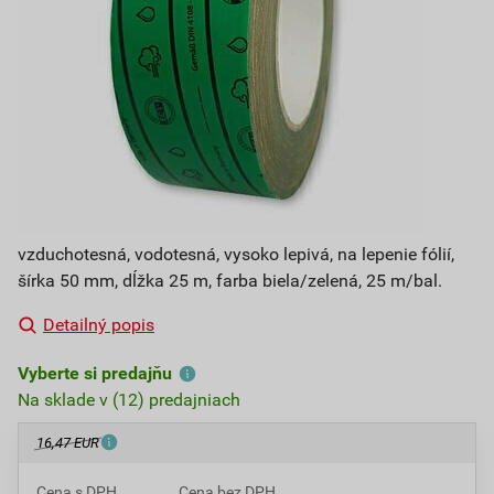
vzduchotesná, vodotesná, vysoko lepivá, na lepenie fólií,
šírka 50 mm, dĺžka 25 m, farba biela/zelená, 25 m/bal.
Detailný popis
Vyberte si predajňu
Na sklade v (12) predajniach
16,47 EUR
Cena s DPH
Cena bez DPH