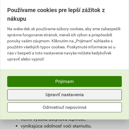
polyakrylátového lepidla, vystuženého vlákennou
Používame cookies pre lepší zážitok z
vložkou a na povrchu krytého ochranným prúžkom.
Neobsahuje rozpúšťadlá ani žiadne halogénové
nákupu
zlúčeniny a zlúčeniny ťažkých kovov. PAROTESNÁ
Na webe dek.sk používame súbory cookies, aby sme zabezpečili
PÁSKA PE PROFI sa používa na teplej strane na
správne fungovanie stránok, merali ich výkon a prispôsobili
vzduchotesné olepovanie a utesňovanie fólií na
ponuky vašim záujmom. Kliknutím na „Prijímam" súhlasíte s
spomaľovanie prestupu pary, podľa DIN 4108 časť 7 v
použitím všetkých typov cookies. Poskytnuté informácie sú u
oblasti šikmých striech. Lepeny môžu byť
nás v bezpečí a toto nastavenie navyše môžete kedykoľvek
preplátované spoje fóliou, PP vliesov alebo
upraviť alebo vypnúť.
nepovoskovaných papierov, spoje hliníkových plechov
alebo dosiek OSB.
VÝHODY
Prijímam
vzduchotesná podľa DIN 4108–7,
Upraviť nastavenia
spĺňa prísne požiadavky DIN 4108–11,
nosič odolný proti pretrhnutiu,
Odmietnuť nepovinné
nosič trvalo odolný voči vode,
veľmi vysoká dotyková lepivosť,
vynikajúca odolnosť voči starnutiu.