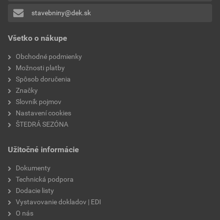
teplota spracovania
od +5 °C do +40 °C
stavebniny@dek.sk
Pridávať hodnotenie môže iba prihlásený užívateľ.
Všetko o nákupe
Obchodné podmienky
Možnosti platby
Spôsob doručenia
Značky
Slovník pojmov
Nastavení cookies
ŠTEDRÁ SEZÓNA
Užitočné informácie
Dokumenty
Technická podpora
Dodacie listy
Vystavovanie dokladov | EDI
O nás