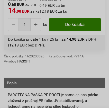
0
,60 EUR
za bm
0,49 EUR za bm
14
,98 EUR
za ks
12,18 EUR za ks
ks
Do košíka
Do košíku pridáte
1 ks / 25 bm
za
14,98
EUR
s DPH
(
12,18
EUR
bez DPH).
Číslo položky:
1620203020
Katalógový kód: PY14A
Výrobca
HASOFT
Popis
PAROTESNÁ PÁSKA PE PROFI je samolepiaca páska
zložená z pružnej PE fólie, UV stabilizovanej, a
jednostranne naneseného silne lepiaceho