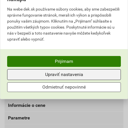
Na webe dek.sk používame súbory cookies, aby sme zabezpečili
Popis
správne fungovanie stránok, merali ich výkon a prispôsobili
ponuky vašim záujmom. Kliknutím na „Prijímam" súhlasíte s
použitím všetkých typov cookies. Poskytnuté informácie sú u
Páska ORIGINAL od americkej firmy Strait-flex je
nás v bezpečí a toto nastavenie navyše môžete kedykoľvek
izolačná páska pre napojenie vnútorných a vonkajších
upraviť alebo vypnúť.
rohov vo všetkých uhloch, pre arkiere, vikiere,
nepravidelné uhly a na okenné špalety. Hrubšie než
páska MEDIUM. Páska sa nekrúti, netrhá a nevytvára
Prijímam
priehlbiny. Páska je tvarovateľná a možno ju preto
ľahko použiť akýkoľvek rohov a kútov. Pásku je možné
Upraviť nastavenia
použiť na sadrokartónové, sadrovláknité a cementové
dosky. Jedinečnou výhodou pásky Straitflex Original je
Odmietnuť nepovinné
jej odolnosť voči vode.
Informácie o cene
Parametre
Aktuálna predajná cena po zľave 30% z cenníkovej
ceny