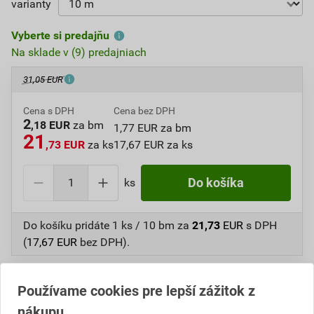
varianty
Vyberte si predajňu
Na sklade v (9) predajniach
31,05 EUR
Cena s DPH
Cena bez DPH
2
,18 EUR
za bm
1,77 EUR za bm
21
,73 EUR
za ks
17,67 EUR za ks
ks
Do košíka
Do košíku pridáte
1 ks / 10 bm
za
21,73
EUR
s DPH
(
17,67
EUR
bez DPH).
Číslo položky:
1620203431
Katalógový kód: K7CHF
Používame cookies pre lepší zážitok z
Výrobca
STRAIT-FLEX
nákupu