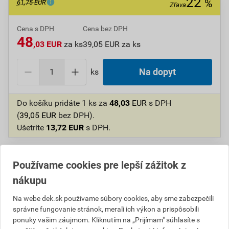
22
%
61,75 EUR
Zľava
Cena s DPH
Cena bez DPH
48
,03 EUR
za ks
39,05 EUR za ks
ks
Na dopyt
Do košíku pridáte
1 ks
za
48,03
EUR
s DPH
(
39,05
EUR
bez DPH).
Ušetrite
13,72
EUR
s DPH.
Číslo položky:
1620206604
Katalógový kód: 2J90S
Výrobca
STORCH
Používame cookies pre lepší zážitok z
nákupu
Na webe dek.sk používame súbory cookies, aby sme zabezpečili
Popis
správne fungovanie stránok, merali ich výkon a prispôsobili
ponuky vašim záujmom. Kliknutím na „Prijímam" súhlasíte s