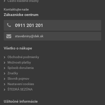
hodnotilo 0 užívateľov
Často kladené otázky
0x
Kontaktujte naše
0x
Zákaznícke centrum
0x
0x
0911 201 201
0x
stavebniny@dek.sk
Pridávať hodnotenie môže iba prihlásený užívateľ.
Všetko o nákupe
Obchodné podmienky
Možnosti platby
Spôsob doručenia
Značky
Slovník pojmov
Nastavení cookies
ŠTEDRÁ SEZÓNA
Užitočné informácie