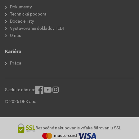
Dokumenty
Technická podpora
Dodacie listy
Vystavovanie dokladov | EDI
O nás
Kariéra
Práca
Sledujte nás na:
© 2026 DEK a.s.
Bezpečné nakupovanie vďaka šifrovaniu SSL