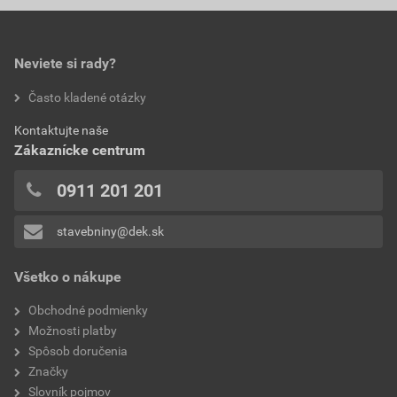
0,0
Neviete si rady?
hodnotilo 0 užívateľov
Často kladené otázky
0x
Kontaktujte naše
0x
Zákaznícke centrum
0x
0x
0911 201 201
0x
stavebniny@dek.sk
Pridávať hodnotenie môže iba prihlásený užívateľ.
Všetko o nákupe
Obchodné podmienky
Možnosti platby
Spôsob doručenia
Značky
Slovník pojmov