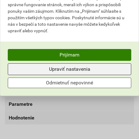
17,39 EUR
21,39 EUR
správne fungovanie stránok, merali ich výkon a prispôsobili
bez DPH za karton
s DPH za karton
ponuky vašim záujmom. Kliknutím na „Prijímam" súhlasíte s
použitím všetkých typov cookies. Poskytnuté informácie sú u
nás v bezpečí a toto nastavenie navyše môžete kedykoľvek
Najnižšia predajná cena v období 30 dní pred
upraviť alebo vypnúť.
poskytnutím zľavy
17,39 EUR
21,39 EUR
bez DPH za karton
s DPH za karton
Prijímam
Aktuálna predajná porovnávacia cena po zľave 10% z
Upraviť nastavenia
cenníkovej ceny
1,45 EUR
1,78 EUR
Odmietnuť nepovinné
bez DPH za ks
s DPH za ks
Parametre
Hodnotenie
šírka
40 mm
typ
špachtľa