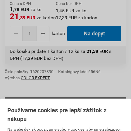
Cena s DPH
Cena bez DPH
1
,78 EUR
za ks
1,45 EUR za ks
21
,39 EUR
za karton
17,39 EUR za karton
karton
Na dopyt
Do košíku pridáte
1 karton / 12 ks
za
21,39
EUR
s
DPH (
17,39
EUR
bez DPH).
Číslo položky:
1620207390
Katalógový kód: 656N6
Výrobca
COLOR EXPERT
Informácie o cene
Používame cookies pre lepší zážitok z
Aktuálna predajná cena po zľave 10% z cenníkovej
nákupu
ceny
Na webe dek.sk používame súbory cookies, aby sme zabezpečili