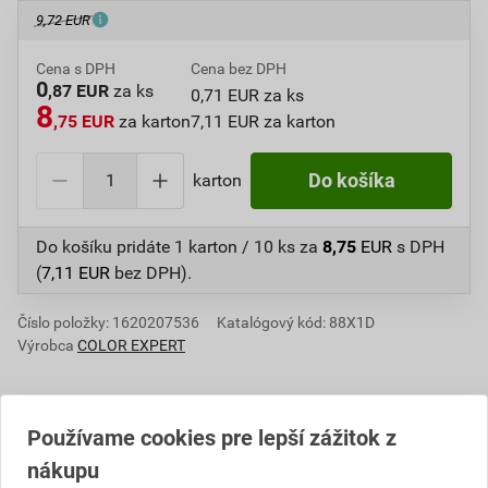
9,72 EUR
Cena s DPH
Cena bez DPH
0
,87 EUR
za ks
0,71 EUR za ks
8
,75 EUR
za karton
7,11 EUR za karton
karton
Do košíka
Do košíku pridáte
1 karton / 10 ks
za
8,75
EUR
s DPH
(
7,11
EUR
bez DPH).
Číslo položky:
1620207536
Katalógový kód: 88X1D
Výrobca
COLOR EXPERT
Používame cookies pre lepší zážitok z
Informácie o cene
nákupu