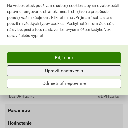
Aktuálna predajná cena po zľave 10% z cenníkovej
Na webe dek.sk používame súbory cookies, aby sme zabezpečili
ceny
správne fungovanie stránok, merali ich výkon a prispôsobili
ponuky vašim záujmom. Kliknutím na „Prijímam" súhlasíte s
7,11 EUR
8,75 EUR
použitím všetkých typov cookies. Poskytnuté informácie sú u
bez DPH za karton
s DPH za karton
nás v bezpečí a toto nastavenie navyše môžete kedykoľvek
upraviť alebo vypnúť.
Najnižšia predajná cena v období 30 dní pred
poskytnutím zľavy
7,11 EUR
8,75 EUR
Prijímam
bez DPH za karton
s DPH za karton
Upraviť nastavenia
Aktuálna predajná porovnávacia cena po zľave 10% z
cenníkovej ceny
Odmietnuť nepovinné
0,71 EUR
0,87 EUR
bez DPH za ks
s DPH za ks
Parametre
Hodnotenie
materiál
mikrovlákno