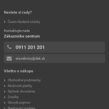
0,0
dĺžka
320 mm
šírka
260 mm
Neviete si rady?
hodnotilo 0 užívateľov
Často kladené otázky
0x
Kontaktujte naše
0x
Zákaznícke centrum
0x
0x
0911 201 201
0x
stavebniny@dek.sk
Pridávať hodnotenie môže iba prihlásený užívateľ.
Všetko o nákupe
Obchodné podmienky
Možnosti platby
Spôsob doručenia
Značky
Slovník pojmov
Nastavení cookies