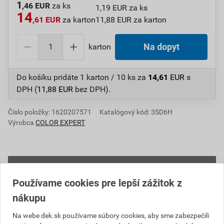
1
,46 EUR
za ks
1,19 EUR za ks
14
,61 EUR
za karton
11,88 EUR za karton
karton
Na dopyt
Do košíku pridáte
1 karton / 10 ks
za
14,61
EUR
s
DPH (
11,88
EUR
bez DPH).
Číslo položky:
1620207571
Katalógový kód: 3SD6H
Výrobca
COLOR EXPERT
Informácie o cene
Používame cookies pre lepší zážitok z
Aktuálna predajná cena po zľave 10% z cenníkovej
nákupu
ceny
Na webe dek.sk používame súbory cookies, aby sme zabezpečili
11,88 EUR
14,61 EUR