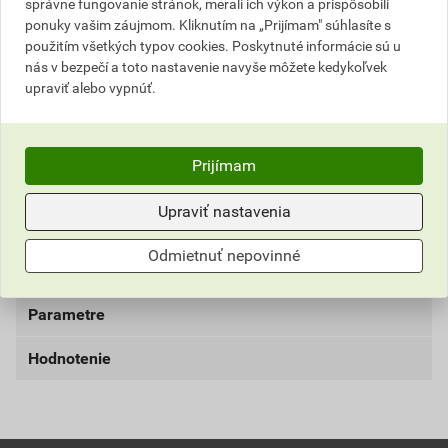
správne fungovanie stránok, merali ich výkon a prispôsobili
bez DPH za karton
s DPH za karton
ponuky vašim záujmom. Kliknutím na „Prijímam" súhlasíte s
použitím všetkých typov cookies. Poskytnuté informácie sú u
Najnižšia predajná cena v období 30 dní pred
nás v bezpečí a toto nastavenie navyše môžete kedykoľvek
poskytnutím zľavy
upraviť alebo vypnúť.
11,88 EUR
14,61 EUR
bez DPH za karton
s DPH za karton
Prijímam
Aktuálna predajná porovnávacia cena po zľave 10% z
cenníkovej ceny
Upraviť nastavenia
1,19 EUR
1,46 EUR
Odmietnuť nepovinné
bez DPH za ks
s DPH za ks
Parametre
Hodnotenie
farba
černá
materiál
plast